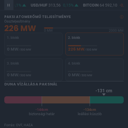
62,09
0,1%
USD/HUF
313,56
0,15%
BITCOIN
64 592,10
-0,0
PAKSI ATOMERŐMŰ TELJESÍTMÉNYE
Összteljesítmény
226 MW
0 MW
2000 MW
1. blokk
2. blokk
0 MW
226 MW
/ 500 MW
/ 500 MW
3. blokk
4. blokk
0 MW
0 MW
/ 500 MW
/ 500 MW
DUNA VÍZÁLLÁSA PAKSNÁL
-131 cm
-144cm
-134cm
biztonsági határ
leállási küszöb
Forrás: OVF, HAEA