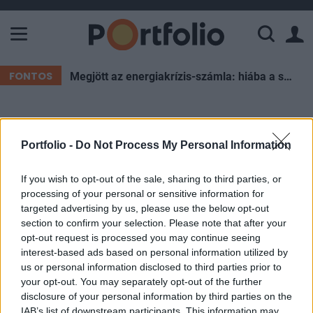
A Paksi Atomerőmű összteljesítménye 226 MW. A Duna vízállá
FONTOS
Megjött az energiakrízis-számla: hiába a spórolás, súlyos forintokat éget el az ország esténként
ELŐFIZETŐI TARTALOM
Portfolio -
Do Not Process My Personal Information
Széttépték az OTP-t, szembe
ment az árral a magyar tőzsde
If you wish to opt-out of the sale, sharing to third parties, or
processing of your personal or sensitive information for
targeted advertising by us, please use the below opt-out
Portfolio
section to confirm your selection. Please note that after your
2023. november 28. 22:01
opt-out request is processed you may continue seeing
interest-based ads based on personal information utilized by
us or personal information disclosed to third parties prior to
Felemás hangulatban telt ma reggel a kereskedés
your opt-out. You may separately opt-out of the further
Ázsiában, ezt követően Európában negatív irányú
disclosure of your personal information by third parties on the
korrekcióban voltak a tőzsdék, míg Amerikában
IAB’s list of downstream participants. This information may