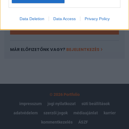
Kötéslisták: BÉT elmúlt 2 év napon belüli
kötéslistái
Data Deletion
Data Access
Privacy Policy
Előfizetés
MÁR ELŐFIZETŐNK VAGY?
BEJELENTKEZÉS
© 2026 Portfolio
impresszum
jogi nyilatkozat
süti beállítások
adatvédelem
szerzői jogok
médiaajánlat
karrier
kommentkezelés
ÁSZF