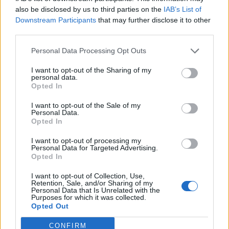
minimális elmozdulásokat láthatunk. A magyar
also be disclosed by us to third parties on the
IAB’s List of
Downstream Participants
that may further disclose it to other
tőzsde felülteljesített az elmúlt napok esését
third parties.
követően, a blue chipek közül az emelkedést
ezúttal az OTP vezette.
Personal Data Processing Opt Outs
I want to opt-out of the Sharing of my
2023. november 28. 22:01 Megosztás Kisebb mozgások
personal data.
voltak az USA tőzsdéin Kisebb elmozdulásokat láthattunk
Opted In
ma az amerikai tőzsdéken: az S&P 500 0,1 százalékkal, a
I want to opt-out of the Sale of my
Dow 0,2 szűzalékkal, míg a Nasdaq 0,3 százalékkal került
Personal Data.
feljebb. ...
Opted In
I want to opt-out of processing my
Personal Data for Targeted Advertising.
KEDVES OLVASÓNK!
Opted In
A keresett cikk a portfolio.hu hírarchívumához
I want to opt-out of Collection, Use,
Retention, Sale, and/or Sharing of my
tartozik, melynek olvasása előfizetéses
Personal Data that Is Unrelated with the
regisztrációhoz kötött.
Purposes for which it was collected.
Opted Out
Az előfizetés a következőket tartalmazza:
CONFIRM
Portfolio.hu teljes cikkarchívum