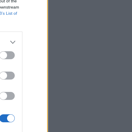
out of the
 downstream
pact Alapkezelőt.
B’s List of
hol a piac vezető
eddig tarthat az AI-
-, nyersanyag- és
izetéses