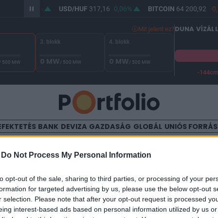
65,47
0,02%
USD/HUF
317,16
0,06%
BITCOIN
64 200,92
-0,
DUNA VÍZÁL
Mit jelent ez?
3. blokk
4. blokk
0 MW
0 MW
/ 500 MW
/ 500 MW
/ 500 MW
-144c
A Duna vízállása Paksnál -127 cm. A biztonsági határ -144 cm,
EFEKTETÉS
BANK
DEVIZA
GAZDASÁG
GLOBÁL
UNIÓS FORRÁ
TALOM
-
Do Not Process My Personal Information
z Impact Alapkezelőt a Dun
to opt-out of the sale, sharing to third parties, or processing of your per
formation for targeted advertising by us, please use the below opt-out s
r selection. Please note that after your opt-out request is processed y
eing interest-based ads based on personal information utilized by us or
:18