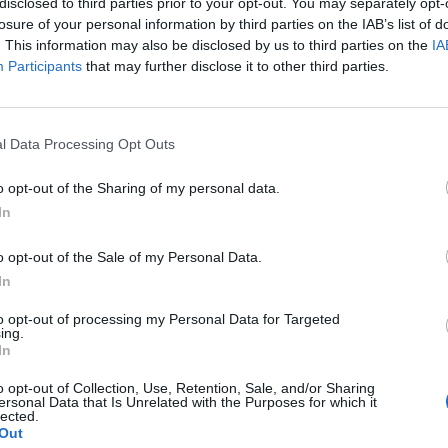
disclosed to third parties prior to your opt-out. You may separately opt-
losure of your personal information by third parties on the IAB’s list of
elői tevékenységét az Duna House, miután eladja a Im
. This information may also be disclosed by us to third parties on the
IA
Participants
that may further disclose it to other third parties.
t Day 2026Október 21-én jön a Portfolio Investment Day 2026, a
k a választ a befektetőket leginkább foglalkoztató kérdésekre. M
 következő évek nyertesei, mire számíthatunk a részvény-, kötvény
l Data Processing Opt Outs
ogyan érdemes portfóliót építeni egy gyorsan változó...
o opt-out of the Sharing of my personal data.
In
ASÓNK!
o opt-out of the Sale of my Personal Data.
a portfolio.hu hírarchívumához tartozik, melynek olvasása előf
In
ötött.
to opt-out of processing my Personal Data for Targeted
övetkezőket tartalmazza:
ing.
 teljes cikkarchívum
In
 BÉT elmúlt 2 év napon belüli
o opt-out of Collection, Use, Retention, Sale, and/or Sharing
ersonal Data that Is Unrelated with the Purposes for which it
lected.
Out