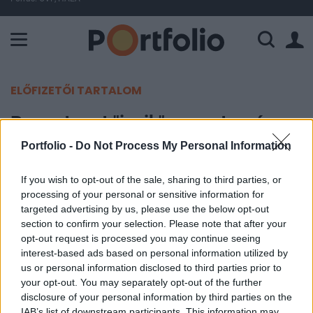
A Paksi Atomerőmű összteljesítménye 225 MW. A Duna vízállá
ELŐFIZETŐI TARTALOM
Rengeteget "iszik" a mesterséges
intelligencia, és ez nagy bajt okoz
Portfolio -
Do Not Process My Personal Information
If you wish to opt-out of the sale, sharing to third parties, or
Portfolio
processing of your personal or sensitive information for
2023. december 06. 08:50
targeted advertising by us, please use the below opt-out
section to confirm your selection. Please note that after your
A generatív AI-boom rengeteg innovációt hozott
opt-out request is processed you may continue seeing
az emberiségnek, de egy fontos környezetvédelmi
interest-based ads based on personal information utilized by
us or personal information disclosed to third parties prior to
problémát is előtérbe helyez: a technológiai
your opt-out. You may separately opt-out of the further
multik jelentős és növekvő vízfelhasználását.
disclosure of your personal information by third parties on the
IAB’s list of downstream participants. This information may