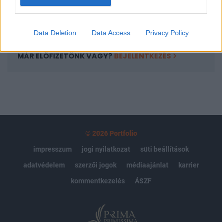
Előfizetés
Data Deletion
Data Access
Privacy Policy
MÁR ELŐFIZETŐNK VAGY?
BEJELENTKEZÉS
© 2026 Portfolio
impresszum
jogi nyilatkozat
süti beállítások
adatvédelem
szerzői jogok
médiaajánlat
karrier
kommentkezelés
ÁSZF