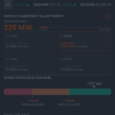
F
365,45
0,01%
USD/HUF
317,16
0,06%
BITCOIN
64 209,73
-
PAKSI ATOMERŐMŰ TELJESÍTMÉNYE
Összteljesítmény
225 MW
0 MW
2000 MW
1. blokk
2. blokk
0 MW
225 MW
/ 500 MW
/ 500 MW
3. blokk
4. blokk
0 MW
0 MW
/ 500 MW
/ 500 MW
DUNA VÍZÁLLÁSA PAKSNÁL
-127 cm
-144cm
-134cm
biztonsági határ
leállási küszöb
Forrás: OVF, HAEA