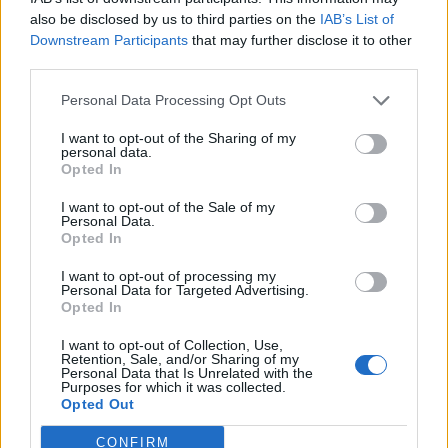
WOOD & Co. Investor Day 2026Idén ősszel első
also be disclosed by us to third parties on the
IAB’s List of
alkalommal érkezik a WOOD & Company exkluzív
Downstream Participants
that may further disclose it to other
befektetői konferenciája, a WOOD & Co. Investor Day 2026,
third parties.
a Portfolio szakmai partnerségével! Szeptember 9-én a
Personal Data Processing Opt Outs
Budapest Marriott Hotelben szűk körben találkozhatnak a
cégcsoport tulajdonosai, vezető menedzsmentje, kiemelt
I want to opt-out of the Sharing of my
partnerei és a befektetési piac meghatározó szereplői.
personal data.
Opted In
Egyedülálló...
I want to opt-out of the Sale of my
Personal Data.
KEDVES OLVASÓNK!
Opted In
A keresett cikk a portfolio.hu hírarchívumához
I want to opt-out of processing my
Personal Data for Targeted Advertising.
tartozik, melynek olvasása előfizetéses
Opted In
regisztrációhoz kötött.
I want to opt-out of Collection, Use,
Retention, Sale, and/or Sharing of my
Az előfizetés a következőket tartalmazza:
Personal Data that Is Unrelated with the
Purposes for which it was collected.
Portfolio.hu teljes cikkarchívum
Opted Out
Kötéslisták: BÉT elmúlt 2 év napon belüli
kötéslistái
CONFIRM