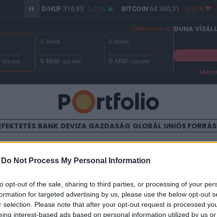
,91%
USD/HUF
316,85
1,21%
BITCOIN
64 360,31
-0,37%
DUNA VÍZÁL
Mit jelent ez?
3. blokk
4. blokk
0 MW
0 MW
/ 500 MW
/ 500 MW
/ 500 MW
-144c
A Duna vízállása Paksnál -129 cm. A biztonsági határ -144 cm,
EFEKTETÉS
BANK
DEVIZA
GAZDASÁG
GLOBÁL
UNIÓS FORRÁ
TALOM
-
Do Not Process My Personal Information
tozás jön a SZÉP-kártyákná
to opt-out of the sale, sharing to third parties, or processing of your per
formation for targeted advertising by us, please use the below opt-out s
r selection. Please note that after your opt-out request is processed y
:42
eing interest-based ads based on personal information utilized by us or