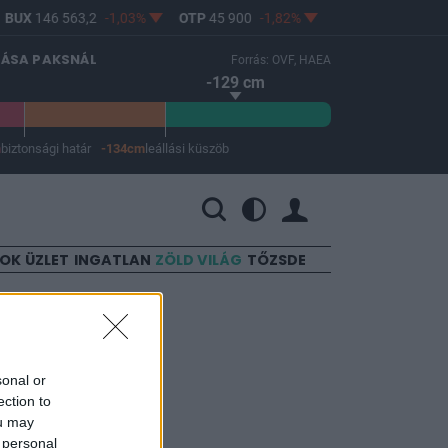
BUX
146 563,2
-1,03%
OTP
45 900
-1,82%
MOL
4 640
0,69%
LÁSA PAKSNÁL
Forrás: OVF, HAEA
-129 cm
m
biztonsági határ
-134cm
leállási küszöb
 a leállási küszöb -134 cm.
SOK
ÜZLET
INGATLAN
ZÖLD VILÁG
TŐZSDE
l
sonal or
ection to
ou may
 personal