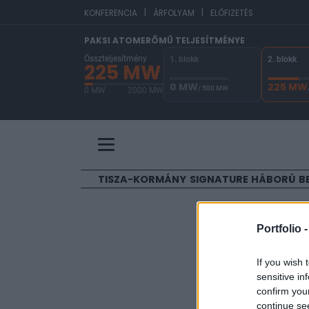
|
|
EUR/HUF
365,00
0
KONFERENCIA
ÁRFOLYAM
ELŐFIZETÉS
PAKSI ATOMERŐMŰ TELJESÍTMÉNYE
Összteljesítmény
1. blokk
2. blokk
225 MW
0 MW
225 MW
/ 500 MW
0 MW
2000 MW
A Paksi Atomerőmű összteljesítménye 225 MW. 
TISZA-KORMÁNY
SIGNATURE
HÁBORÚ
B
ELŐFIZETŐI TAR
Portfolio 
Nagy vál
If you wish 
sensitive in
Portfolio
confirm you
2023. december 18. 21
continue se