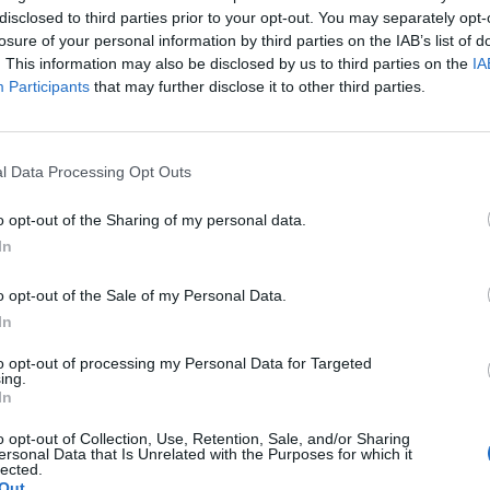
disclosed to third parties prior to your opt-out. You may separately opt-
losure of your personal information by third parties on the IAB’s list of
ehet hidegélelmiszert vásárolni a boltokban SZÉP-kár
. This information may also be disclosed by us to third parties on the
IA
ztési Minisztérium az RTL Híradóval.
Participants
that may further disclose it to other third parties.
lehetett az üzletekben fizetni SZÉP-kártyával – emlékeztet a hv
esülései szerint januártól megszűnik. Jövőre csak meleg ételre, 
l Data Processing Opt Outs
zásokra lehet majd használni. Az OTP Bank Szép-kártya forgalm
vember között 26 milliárd forinttal költöttek többet...
o opt-out of the Sharing of my personal data.
In
ASÓNK!
o opt-out of the Sale of my Personal Data.
a portfolio.hu hírarchívumához tartozik, melynek olvasása előf
In
ötött.
to opt-out of processing my Personal Data for Targeted
ing.
övetkezőket tartalmazza:
In
 teljes cikkarchívum
 BÉT elmúlt 2 év napon belüli
o opt-out of Collection, Use, Retention, Sale, and/or Sharing
ersonal Data that Is Unrelated with the Purposes for which it
lected.
Out