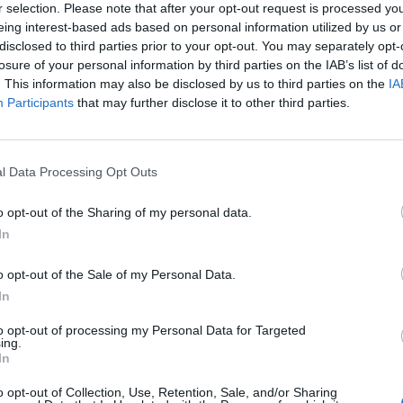
r selection. Please note that after your opt-out request is processed y
eing interest-based ads based on personal information utilized by us or
:31
disclosed to third parties prior to your opt-out. You may separately opt-
losure of your personal information by third parties on the IAB’s list of
alakulnak ez elektromos autó eladások, mint ahogy a
. This information may also be disclosed by us to third parties on the
IA
 a német autógyártó visszafogja az elektromos modelle
Participants
that may further disclose it to other third parties.
 gyárak és a kereskedők megterhelését, írja a Bloombe
t Day 2026Október 21-én jön a Portfolio Investment Day 2026, a
l Data Processing Opt Outs
k a választ a befektetőket leginkább foglalkoztató kérdésekre. M
 következő évek nyertesei, mire számíthatunk a részvény-, kötvény
o opt-out of the Sharing of my personal data.
ogyan érdemes portfóliót építeni egy gyorsan változó...
In
o opt-out of the Sale of my Personal Data.
ASÓNK!
In
a portfolio.hu hírarchívumához tartozik, melynek olvasása előf
to opt-out of processing my Personal Data for Targeted
ötött.
ing.
In
övetkezőket tartalmazza:
o opt-out of Collection, Use, Retention, Sale, and/or Sharing
 teljes cikkarchívum