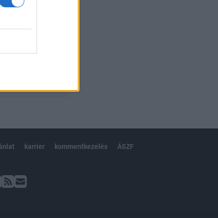
ánlat
karrier
kommentkezelés
ÁSZF