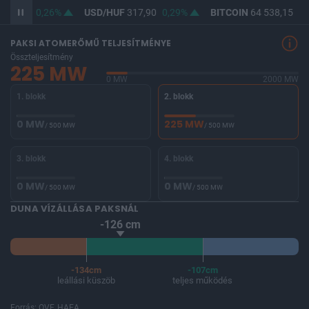
366,35
0,26%
USD/HUF
317,90
0,29%
BITCOIN
64 538,15
0,
PAKSI ATOMERŐMŰ TELJESÍTMÉNYE
Összteljesítmény
225 MW
0 MW
2000 MW
1. blokk
2. blokk
0 MW
225 MW
/ 500 MW
/ 500 MW
3. blokk
4. blokk
0 MW
0 MW
/ 500 MW
/ 500 MW
DUNA VÍZÁLLÁSA PAKSNÁL
-126 cm
-134cm
-107cm
leállási küszöb
teljes működés
Forrás: OVF, HAEA