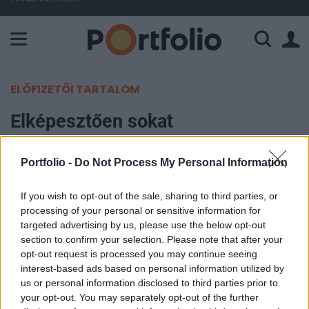
A Paksi Atomerőmű összteljesítménye 225 MW. A Duna vízállá
ELŐFIZETŐI TARTALOM
Elképesztően sokat
mobilneteztünk az ünnepek alatt
Portfolio -
Do Not Process My Personal Information
MTI
2024. január 04. 18:06
If you wish to opt-out of the sale, sharing to third parties, or
processing of your personal or sensitive information for
targeted advertising by us, please use the below opt-out
Tavalyhoz képest csaknem kétszeresére nőtt a
section to confirm your selection. Please note that after your
mobilnet-forgalom az ünnepi időszakban a
opt-out request is processed you may continue seeing
Yettelnél, a Telekom ügyfelek mobil adatforgalma
interest-based ads based on personal information utilized by
us or personal information disclosed to third parties prior to
2023-ban az ünnepek alatt nagyjából 30
your opt-out. You may separately opt-out of the further
százalékkal nőtt az előző év azonos időszakihoz