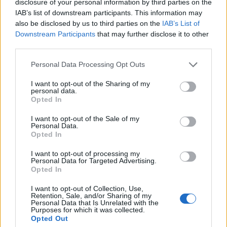
disclosure of your personal information by third parties on the
képest - közölték a szolgáltatók az MTI
IAB’s list of downstream participants. This information may
megkeresésére.
also be disclosed by us to third parties on the
IAB’s List of
Downstream Participants
that may further disclose it to other
A Yettel közölte: a korlátlan adatcsomagok és az otthoni
third parties.
internetmegoldások térnyerése is hozzájárul, hogy előző
Personal Data Processing Opt Outs
évhez képest idén jelentősen, 89 százalékkal nőtt a
mobilinternet-forgalom a Yettel hálózatán a december 24.
I want to opt-out of the Sharing of my
personal data.
és január 1. közötti ünnepi időszakban. A szolgáltató
Opted In
ügyfelei szilveszterkor 8 százalékkal több SMS-t küldtek,
mint tavaly ugyanekkor. A Yettel ügyfelei...
I want to opt-out of the Sale of my
Personal Data.
Opted In
KEDVES OLVASÓNK!
I want to opt-out of processing my
Personal Data for Targeted Advertising.
A keresett cikk a portfolio.hu hírarchívumához
Opted In
tartozik, melynek olvasása előfizetéses
I want to opt-out of Collection, Use,
regisztrációhoz kötött.
Retention, Sale, and/or Sharing of my
Personal Data that Is Unrelated with the
Purposes for which it was collected.
Az előfizetés a következőket tartalmazza:
Opted Out
Portfolio.hu teljes cikkarchívum