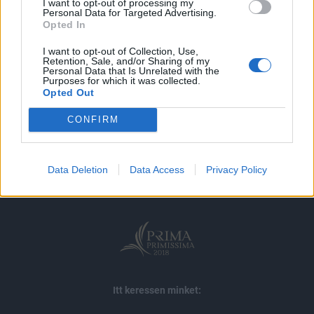
I want to opt-out of processing my
MÁR ELŐFIZETŐNK VAGY?
BEJELENTKEZÉS
Personal Data for Targeted Advertising.
Opted In
I want to opt-out of Collection, Use,
Retention, Sale, and/or Sharing of my
Personal Data that Is Unrelated with the
Purposes for which it was collected.
Opted Out
CONFIRM
© 2026 Portfolio
impresszum
jogi nyilatkozat
süti beállítások
adatvédelem
szerzői jogok
médiaajánlat
karrier
Data Deletion
Data Access
Privacy Policy
kommentkezelés
ÁSZF
Itt keressen minket: