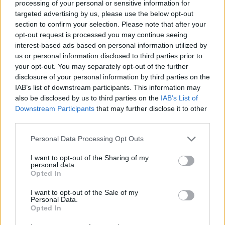
processing of your personal or sensitive information for
kérdésekre. Meddig tarthat az AI-rali, kik lehetnek a
targeted advertising by us, please use the below opt-out
következő évek nyertesei, mire számíthatunk a részvény-,
section to confirm your selection. Please note that after your
kötvény-, nyersanyag- és kriptopiacokon, és hogyan
opt-out request is processed you may continue seeing
érdemes portfóliót építeni egy gyorsan változó...
interest-based ads based on personal information utilized by
us or personal information disclosed to third parties prior to
your opt-out. You may separately opt-out of the further
KEDVES OLVASÓNK!
disclosure of your personal information by third parties on the
IAB’s list of downstream participants. This information may
A keresett cikk a portfolio.hu hírarchívumához
also be disclosed by us to third parties on the
IAB’s List of
tartozik, melynek olvasása előfizetéses
Downstream Participants
that may further disclose it to other
regisztrációhoz kötött.
third parties.
Az előfizetés a következőket tartalmazza:
Personal Data Processing Opt Outs
Portfolio.hu teljes cikkarchívum
I want to opt-out of the Sharing of my
Kötéslisták: BÉT elmúlt 2 év napon belüli
personal data.
kötéslistái
Opted In
I want to opt-out of the Sale of my
Előfizetés
Personal Data.
Opted In