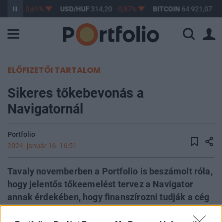
363,17
-0,61%
USD/HUF
314,20
-0,87%
BITCOIN
64 921,07
0,
ELŐFIZETŐI TARTALOM
Sikeres tőkebevonás a
Navigatornál
Portfolio
2024. január 16. 16:51
Tavaly novemberben a Portfolio is beszámolt róla,
hogy jelentős tőkeemelést tervez a Navigator
annak érdekében, hogy finanszírozni tudják a cég
fejlesztési terveit. Ezt követően a vállalat kedden