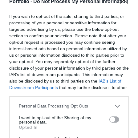
bejelentette, hogy január 10-én sikeresen zárult a
Portfolio -
Do Not Process My Personal Information
tőkebevonás.
If you wish to opt-out of the sale, sharing to third parties, or
Portfolio Investment Day 2026Október 21-én jön a Portfolio
processing of your personal or sensitive information for
Investment Day 2026, ahol a piac vezető szakértőivel
targeted advertising by us, please use the below opt-out
section to confirm your selection. Please note that after your
keressük a választ a befektetőket leginkább foglalkoztató
opt-out request is processed you may continue seeing
kérdésekre. Meddig tarthat az AI-rali, kik lehetnek a
interest-based ads based on personal information utilized by
következő évek nyertesei, mire számíthatunk a részvény-,
us or personal information disclosed to third parties prior to
kötvény-, nyersanyag- és kriptopiacokon, és hogyan
your opt-out. You may separately opt-out of the further
érdemes portfóliót építeni egy gyorsan változó...
disclosure of your personal information by third parties on the
IAB’s list of downstream participants. This information may
also be disclosed by us to third parties on the
IAB’s List of
KEDVES OLVASÓNK!
Downstream Participants
that may further disclose it to other
third parties.
A keresett cikk a portfolio.hu hírarchívumához
tartozik, melynek olvasása előfizetéses
Personal Data Processing Opt Outs
regisztrációhoz kötött.
I want to opt-out of the Sharing of my
personal data.
Az előfizetés a következőket tartalmazza:
Opted In
Portfolio.hu teljes cikkarchívum