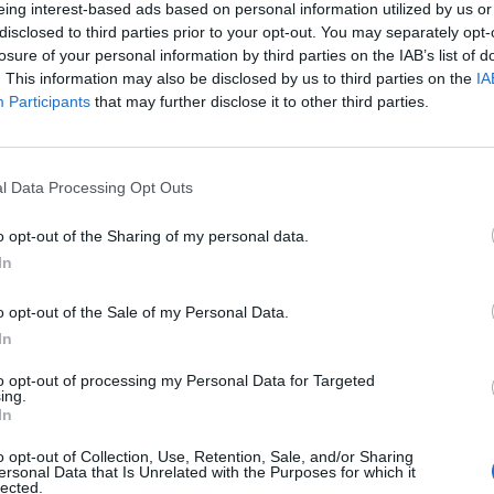
eing interest-based ads based on personal information utilized by us or
disclosed to third parties prior to your opt-out. You may separately opt-
 idő várható szerda éjfélig, de estétől növekszik a kö
losure of your personal information by third parties on the IAB’s list of
 előrejelzése alapján. Az Időkép prognózisai szerint a
. This information may also be disclosed by us to third parties on the
IA
Participants
that may further disclose it to other third parties.
egszik az idő, a hétvégén már tavaszias hőmérséklet 
obb részének időjárását egy délnyugatról benyúló anticiklon ala
átlagosnál nagyrészt enyhébb az idő. Frontrendszer a magasnyo
l Data Processing Opt Outs
 Kelet-európai-síkságig húzódik, ahol sok a felhő, de számottev
n, valamint Norvégia északi részén fordul elő...
o opt-out of the Sharing of my personal data.
In
ASÓNK!
o opt-out of the Sale of my Personal Data.
In
a portfolio.hu hírarchívumához tartozik, melynek olvasása előf
ötött.
to opt-out of processing my Personal Data for Targeted
ing.
övetkezőket tartalmazza:
In
 teljes cikkarchívum
o opt-out of Collection, Use, Retention, Sale, and/or Sharing
 BÉT elmúlt 2 év napon belüli
ersonal Data that Is Unrelated with the Purposes for which it
lected.