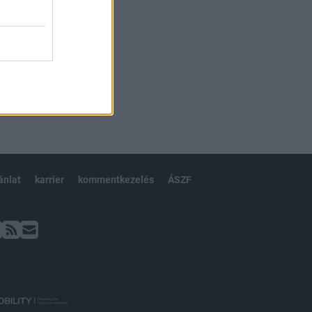
ánlat
karrier
kommentkezelés
ÁSZF