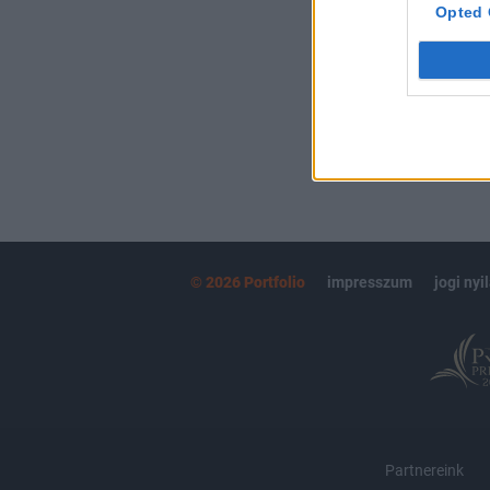
kötéslistái
Opted 
MÁR ELŐFIZETŐ
© 2026 Portfolio
impresszum
jogi nyi
Partnereink