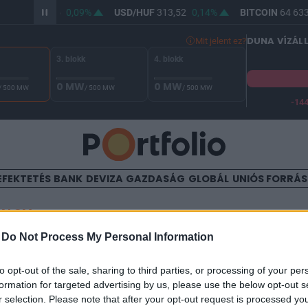
R/HUF
362,06
0,09%
USD/HUF
313,52
0,14%
BITCOIN
64 633,
DUNA VÍZÁL
Mit jelent ez?
3. blokk
4. blokk
0 MW
0 MW
/ 500 MW
/ 500 MW
/ 500 MW
-14
 Duna vízállása Paksnál -131 cm. A biztonsági határ -144 cm,
EFEKTETÉS
BANK
DEVIZA
GAZDASÁG
GLOBÁL
UNIÓS FORRÁ
TALOM
-
Do Not Process My Personal Information
e megjön a tavasz
to opt-out of the sale, sharing to third parties, or processing of your per
formation for targeted advertising by us, please use the below opt-out s
r selection. Please note that after your opt-out request is processed y