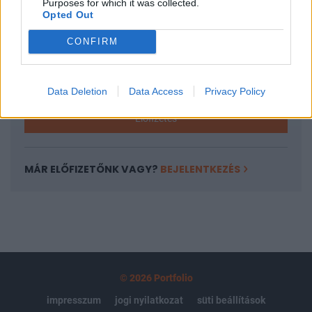
Purposes for which it was collected.
regisztrációhoz kötött.
Opted Out
Az előfizetés a következőket tartalmazza:
CONFIRM
Portfolio.hu teljes cikkarchívum
Kötéslisták: BÉT elmúlt 2 év napon belüli
kötéslistái
Data Deletion
Data Access
Privacy Policy
Előfizetés
MÁR ELŐFIZETŐNK VAGY?
BEJELENTKEZÉS
© 2026 Portfolio
impresszum
jogi nyilatkozat
süti beállítások