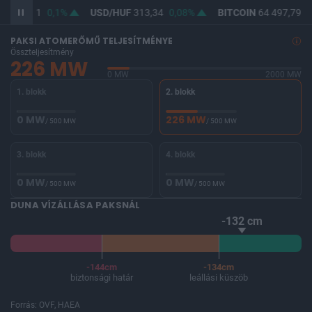
UF
362,11
0,1%
USD/HUF
313,34
0,08%
BITCOIN
64 497,79
-
PAKSI ATOMERŐMŰ TELJESÍTMÉNYE
Összteljesítmény
226 MW
0 MW
2000 MW
1. blokk
2. blokk
0 MW
226 MW
/ 500 MW
/ 500 MW
3. blokk
4. blokk
0 MW
0 MW
/ 500 MW
/ 500 MW
DUNA VÍZÁLLÁSA PAKSNÁL
-132 cm
-144cm
-134cm
biztonsági határ
leállási küszöb
Forrás: OVF, HAEA