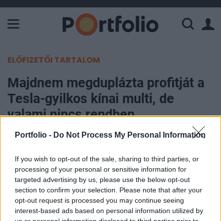
A Paksi Atomerőmű összteljesítménye 226 MW. A Duna vízállá
ELŐFIZETŐI TARTALOM
Majdnem megduplázta profitját a
Tesla-gyilkos kínai multi, de
valami nincs rendben
Portfolio -
Do Not Process My Personal Information
Portfolio
2024. január 30. 14:50
If you wish to opt-out of the sale, sharing to third parties, or
processing of your personal or sensitive information for
Az értékesítés növekedésének és a
targeted advertising by us, please use the below opt-out
költségcsökkentési intézkedéseknek
section to confirm your selection. Please note that after your
opt-out request is processed you may continue seeing
köszönhetően közel megduplázódott a
interest-based ads based on personal information utilized by
Magyarországon terjeszkedő BYD profitja 2023-
us or personal information disclosed to third parties prior to