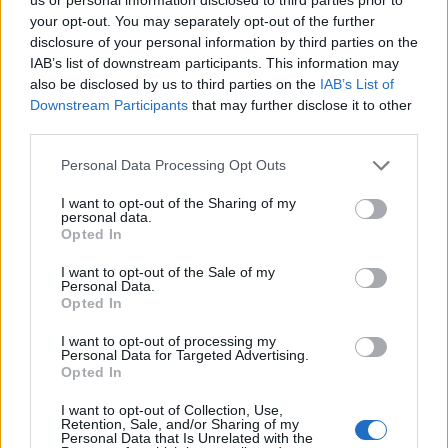
ban - derült a ki a cég által publikált előzetes
your opt-out. You may separately opt-out of the further
számokból. Az elemzők viszont nem
disclosure of your personal information by third parties on the
IAB’s list of downstream participants. This information may
maradéktalanul elégedettek, hiszen az előzetes
also be disclosed by us to third parties on the
IAB’s List of
számok alapján a tavalyi év utolsó három hónapja
Downstream Participants
that may further disclose it to other
gyengébbre sikerült a vártnál.
third parties.
Portfolio Investment Day 2024Mibe fektessünk 2024-ben?
Personal Data Processing Opt Outs
Az állampapír, a részvény, az arany, a kripto vagy az
I want to opt-out of the Sharing of my
ingatlan lesz a nyerő? Szakértőink minden kérdésre választ
personal data.
adnak. Ha fontos önnek, hogy megtakarításai optimális
Opted In
befektetésekben gyarapodjanak, akkor ott a helye a
I want to opt-out of the Sale of my
konferenciánkon!Információ és jelentkezés A kínai
Personal Data.
Opted In
elektromosautó-gyártó BYD 29 és 31 milliárd jüan...
I want to opt-out of processing my
Personal Data for Targeted Advertising.
KEDVES OLVASÓNK!
Opted In
A keresett cikk a portfolio.hu hírarchívumához
I want to opt-out of Collection, Use,
Retention, Sale, and/or Sharing of my
tartozik, melynek olvasása előfizetéses
Personal Data that Is Unrelated with the