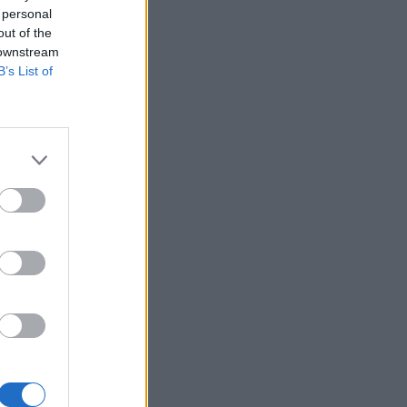
 personal
out of the
 downstream
B’s List of
es számait a
etében a
n az
negyedik