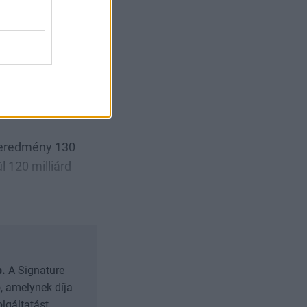
tette a vállalat,
 a bevétel
, hogy 15
ében.
ó eredmény 130
l 120 milliárd
b.
A Signature
, amelynek díja
olgáltatást