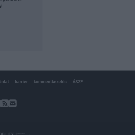
a!
ánlat
karrier
kommentkezelés
ÁSZF