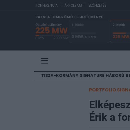
|
|
EUR
KONFERENCIA
ÁRFOLYAM
ELŐFIZETÉS
PAKSI ATOMERŐMŰ TELJESÍTMÉNYE
Összteljesítmény
1. blokk
2. blokk
225 MW
0 MW
225 MW
/ 500 MW
0 MW
2000 MW
A Paksi Atomerőmű összteljesítménye 225 MW. 
TISZA-KORMÁNY
SIGNATURE
HÁBORÚ
B
PORTFOLIO SIGN
Elképesz
Érik a fo