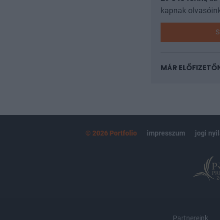
kapnak olvasóink
S
MÁR ELŐFIZETŐ
© 2026 Portfolio
impresszum
jogi nyi
Partnereink