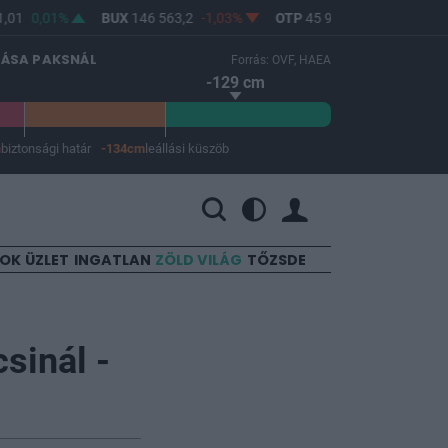
01
0,01%
BUX
146 563,2
-1,03%
OTP
45 900
-1,82%
MOL
LÁSA PAKSNÁL
Forrás: OVF, HAEA
-129 cm
m
biztonsági határ
-134cm
leállási küszöb
 a leállási küszöb -134 cm.
SOK
ÜZLET
INGATLAN
ZÖLD VILÁG
TŐZSDE
sinál -