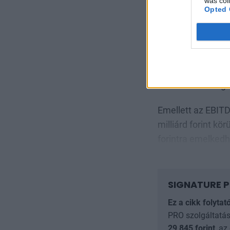
was col
Opted 
A jelentés közzété
így többek között
várhatóan 5-10 sz
százalékkal drágít
Emellett az EBIT
milliárd forint kö
forintra emelkedh
SIGNATURE P
Ez a cikk folytat
PRO szolgáltatás
29 845
forint
, az