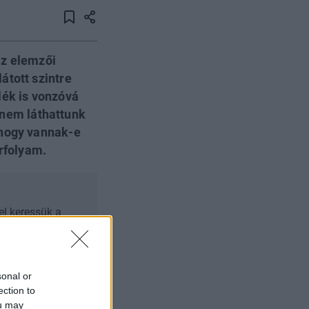
az elemzői
átott szintre
lék is vonzóvá
n nem láthattunk
 hogy vannak-e
árfolyam.
el keressük a
i, kik lehetnek a
s kriptopiacokon,
ost, és szerezz
sonal or
ection to
ou may