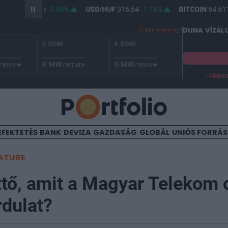
/HUF
364,76
0,84%
USD/HUF
316,64
1,14%
BITCOIN
64 611,
DUNA VÍZÁL
Mit jelent ez?
3. blokk
4. blokk
0 MW
0 MW
/ 500 MW
/ 500 MW
/ 500 MW
-144c
A Duna vízállása Paksnál -129 cm. A biztonsági határ -144 cm,
EFEKTETÉS
BANK
DEVIZA
GAZDASÁG
GLOBÁL
UNIÓS FORRÁ
ATURE
tő, amit a Magyar Telekom c
rdulat?