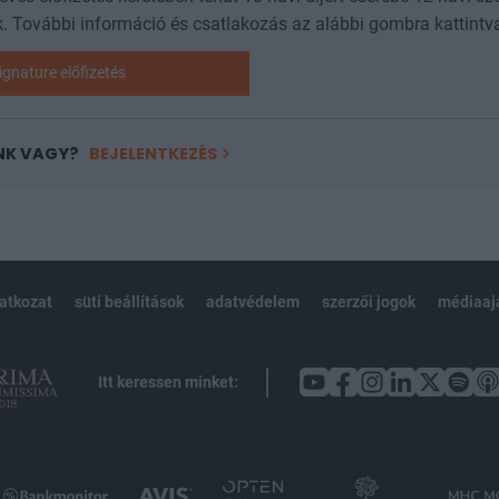
. További információ és csatlakozás az alábbi gombra kattintv
ignature előfizetés
NK VAGY?
BEJELENTKEZÉS
latkozat
süti beállítások
adatvédelem
szerzői jogok
médiaaj
Itt keressen minket: