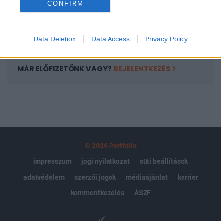
CONFIRM
kötéslistái
Előfizetés
Data Deletion
Data Access
Privacy Policy
MÁR ELŐFIZETŐNK VAGY?
BEJELENTKEZÉS
© 2026 Portfolio
impresszum
jogi nyilatkozat
süti beállítások
adatvédelem
szerzői jogok
médiaajánlat
karrier
kommentkezelés
ÁSZF