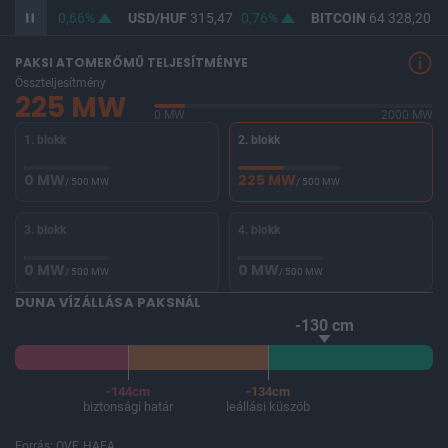
364,10
0,66%
USD/HUF
315,47
0,76%
BITCOIN
64 328,20
-
PAKSI ATOMERŐMŰ TELJESÍTMÉNYE
Összteljesítmény
225 MW
0 MW
2000 MW
1. blokk
2. blokk
0 MW
225 MW
/ 500 MW
/ 500 MW
3. blokk
4. blokk
0 MW
0 MW
/ 500 MW
/ 500 MW
DUNA VÍZÁLLÁSA PAKSNÁL
-130 cm
-144cm
-134cm
biztonsági határ
leállási küszöb
Forrás: OVF, HAEA