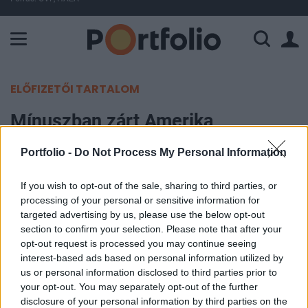
A Paksi Atomerőmű összteljesítménye 225 MW. A Duna vízállá
ELŐFIZETŐI TARTALOM
Mínuszban zárt Amerika
Portfolio -
Do Not Process My Personal Information
Portfolio
2024. április 01. 22:01
If you wish to opt-out of the sale, sharing to third parties, or
processing of your personal or sensitive information for
Reggel felemásan teljesítettek az ázsiai
targeted advertising by us, please use the below opt-out
tőzsdéken, Amerikában pedig a nyitásban
section to confirm your selection. Please note that after your
folytatódtt az emelkedés a pénteki csúcsdöntést
opt-out request is processed you may continue seeing
interest-based ads based on personal information utilized by
követően, elsősorban a technológiai szektornál
us or personal information disclosed to third parties prior to
láthatunk kifejezetten jó hangulatot, új történelmi
your opt-out. You may separately opt-out of the further
csúcsra került például a Google anyacégének a
disclosure of your personal information by third parties on the