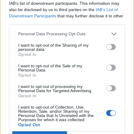
jegyzése. Késődélután már elromlott a hangulat,
IAB’s list of downstream participants. This information may
also be disclosed by us to third parties on the
IAB’s List of
az amerikai indexek – a Nasdaq kivételével –
Downstream Participants
that may further disclose it to other
mínuszban zártak.
third parties.
2024. április 01. 22:01 Megosztás Mínuszos lett a zárás is
Personal Data Processing Opt Outs
Nem sikerült visszajönni a vezető indexeknek, a Dow 0,6%-
I want to opt-out of the Sharing of my
os, az S&P 0,2%-os mínuszban zárt, némileg sikerült csak
personal data.
ledolgozni a visszaesést. A Nasdaq indexének pedig
Opted In
teljesen, 0,1%-ot emelkedett...
I want to opt-out of the Sale of my
Personal Data.
Opted In
KEDVES OLVASÓNK!
I want to opt-out of processing my
A keresett cikk a portfolio.hu hírarchívumához
Personal Data for Targeted Advertising.
Opted In
tartozik, melynek olvasása előfizetéses
regisztrációhoz kötött.
I want to opt-out of Collection, Use,
Retention, Sale, and/or Sharing of my
Personal Data that Is Unrelated with the
Az előfizetés a következőket tartalmazza:
Purposes for which it was collected.
Portfolio.hu teljes cikkarchívum
Opted Out
Kötéslisták: BÉT elmúlt 2 év napon belüli