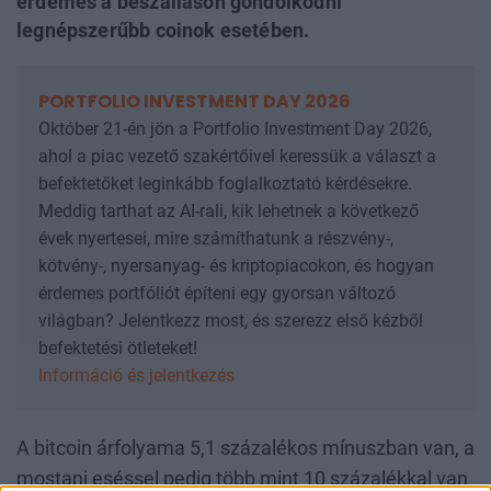
érdemes a beszálláson gondolkodni
legnépszerűbb coinok esetében.
PORTFOLIO INVESTMENT DAY 2026
Október 21-én jön a Portfolio Investment Day 2026,
ahol a piac vezető szakértőivel keressük a választ a
befektetőket leginkább foglalkoztató kérdésekre.
Meddig tarthat az AI-rali, kik lehetnek a következő
évek nyertesei, mire számíthatunk a részvény-,
kötvény-, nyersanyag- és kriptopiacokon, és hogyan
érdemes portfóliót építeni egy gyorsan változó
világban? Jelentkezz most, és szerezz első kézből
befektetési ötleteket!
Információ és jelentkezés
A bitcoin árfolyama 5,1 százalékos mínuszban van, a
mostani eséssel pedig több mint 10 százalékkal van