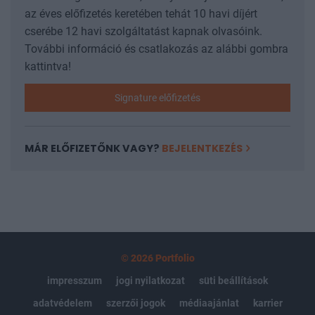
az éves előfizetés keretében tehát 10 havi díjért
cserébe 12 havi szolgáltatást kapnak olvasóink.
További információ és csatlakozás az alábbi gombra
kattintva!
Signature előfizetés
MÁR ELŐFIZETŐNK VAGY?
BEJELENTKEZÉS
© 2026 Portfolio
impresszum
jogi nyilatkozat
süti beállítások
adatvédelem
szerzői jogok
médiaajánlat
karrier