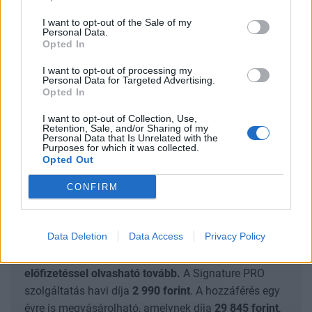
napos mozgóátlag, valamint találunk itt egy korábbi
I want to opt-out of the Sale of my
lokális mélypontot még márciusból.
Personal Data.
Opted In
Ezalatt a 60 000 dolláros zónára érdemes figyelni,
I want to opt-out of processing my
amellett, hogy egy erős lélektani határról beszélünk
Personal Data for Targeted Advertising.
Opted In
ezen a szinten, itt található a 23,6 százalékos
Fibonacci korrekciós szint is, valamint a grafikonon
I want to opt-out of Collection, Use,
Retention, Sale, and/or Sharing of my
még található egy korábbi lokális mélypont 60 700
Personal Data that Is Unrelated with the
Purposes for which it was collected.
dollárnál, szintén márciusból.
Opted Out
CONFIRM
SIGNATURE PRO-VAL EZT A CIKKET IS EL
TUDNÁD OLVASNI!
Data Deletion
Data Access
Privacy Policy
Ez a cikk folytatódik, de csak Portfolio Signature
előfizetéssel olvasható tovább.
A Signature PRO
szolgáltatás havi díja
2 990
forint
. A hozzáférés egy
évre is megvásárolható, amelynek díja
29 845
forint
,