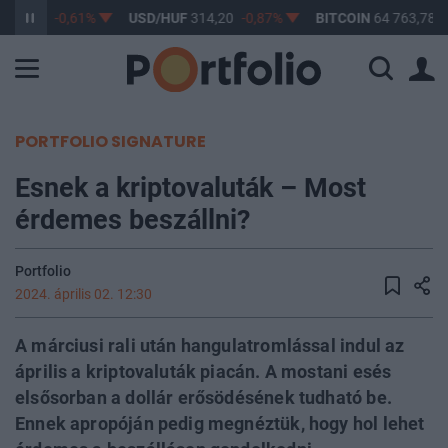
363,17
-0,61%
USD/HUF
314,20
-0,87%
BITCOIN
64 763,78
-
PORTFOLIO SIGNATURE
Esnek a kriptovaluták – Most
érdemes beszállni?
Portfolio
2024. április 02. 12:30
A márciusi rali után hangulatromlással indul az
április a kriptovaluták piacán. A mostani esés
elsősorban a dollár erősödésének tudható be.
Ennek apropóján pedig megnéztük, hogy hol lehet