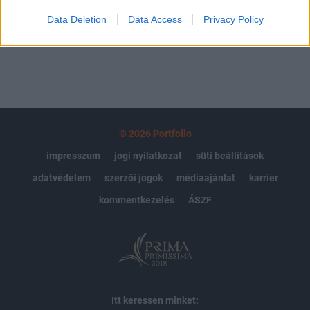
Data Deletion
Data Access
Privacy Policy
MÁR ELŐFIZETŐNK VAGY?
BEJELENTKEZÉS
© 2026 Portfolio
impresszum
jogi nyilatkozat
süti beállítások
adatvédelem
szerzői jogok
médiaajánlat
karrier
kommentkezelés
ÁSZF
Itt keressen minket: