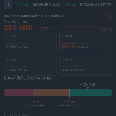
364,67
0,81%
USD/HUF
316,42
1,07%
BITCOIN
64 367,75
-0
PAKSI ATOMERŐMŰ TELJESÍTMÉNYE
Összteljesítmény
225 MW
0 MW
2000 MW
1. blokk
2. blokk
0 MW
225 MW
/ 500 MW
/ 500 MW
3. blokk
4. blokk
0 MW
0 MW
/ 500 MW
/ 500 MW
DUNA VÍZÁLLÁSA PAKSNÁL
-129 cm
-144cm
-134cm
biztonsági határ
leállási küszöb
Forrás: OVF, HAEA