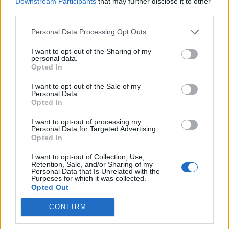
Downstream Participants
that may further disclose it to other
keressük a választ a befektetőket leginkább foglalkoztató
third parties.
kérdésekre. Meddig tarthat az AI-rali, kik lehetnek a
következő évek nyertesei, mire számíthatunk a részvény-,
Personal Data Processing Opt Outs
kötvény-, nyersanyag- és kriptopiacokon, és hogyan
érdemes portfóliót építeni egy gyorsan változó...
I want to opt-out of the Sharing of my
personal data.
Opted In
KEDVES OLVASÓNK!
I want to opt-out of the Sale of my
Personal Data.
A keresett cikk a portfolio.hu hírarchívumához
Opted In
tartozik, melynek olvasása előfizetéses
I want to opt-out of processing my
regisztrációhoz kötött.
Personal Data for Targeted Advertising.
Opted In
Az előfizetés a következőket tartalmazza:
I want to opt-out of Collection, Use,
Portfolio.hu teljes cikkarchívum
Retention, Sale, and/or Sharing of my
Personal Data that Is Unrelated with the
Kötéslisták: BÉT elmúlt 2 év napon belüli
Purposes for which it was collected.
kötéslistái
Opted Out
CONFIRM
Előfizetés