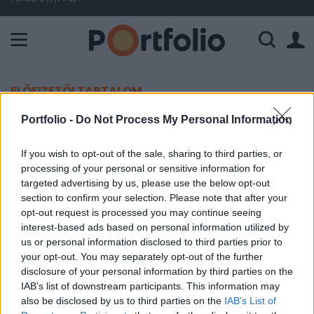
A Paksi Atomerőmű összteljesítménye 225 MW. A Duna vízállá
ELŐFIZETŐI TARTALOM
Továbbra is az OTP a legerősebb a
Portfolio -
Do Not Process My Personal Information
hazai nagypapírok közül
If you wish to opt-out of the sale, sharing to third parties, or
processing of your personal or sensitive information for
Portfolio
targeted advertising by us, please use the below opt-out
section to confirm your selection. Please note that after your
2024. április 03. 13:00
opt-out request is processed you may continue seeing
interest-based ads based on personal information utilized by
A kereskedési idő felénél továbbra is az OTP
us or personal information disclosed to third parties prior to
vezeti a blue chipek emelkedését.
your opt-out. You may separately opt-out of the further
disclosure of your personal information by third parties on the
Portfolio Investment Day 2026Október 21-én jön a Portfolio
IAB’s list of downstream participants. This information may
Investment Day 2026, ahol a piac vezető szakértőivel
also be disclosed by us to third parties on the
IAB’s List of