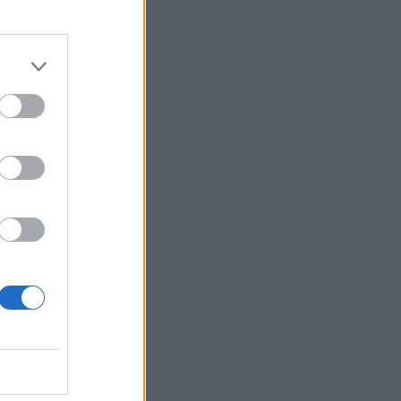
izetéses