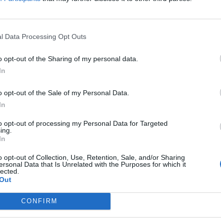
 20, az 50, és a 200 napos mozgóátlaga fölött áll, tehát...
l Data Processing Opt Outs
ASÓNK!
o opt-out of the Sharing of my personal data.
a portfolio.hu hírarchívumához tartozik, melynek olvasása előf
In
ötött.
övetkezőket tartalmazza:
o opt-out of the Sale of my Personal Data.
 teljes cikkarchívum
In
 BÉT elmúlt 2 év napon belüli
to opt-out of processing my Personal Data for Targeted
ing.
In
Előfizetés
o opt-out of Collection, Use, Retention, Sale, and/or Sharing
ersonal Data that Is Unrelated with the Purposes for which it
lected.
Out
NK VAGY?
BEJELENTKEZÉS
CONFIRM