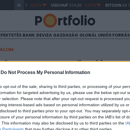
UR/HUF
363,17
-0,61%
USD/HUF
314,20
-0,87%
BITCOIN
64 7
EFEKTETÉS
BANK
DEVIZA
GAZDASÁG
GLOBÁL
UNIÓS FORRÁ
TALOM
úzza a magyar tőzsdét
-
Do Not Process My Personal Information
to opt-out of the sale, sharing to third parties, or processing of your per
formation for targeted advertising by us, please use the below opt-out s
r selection. Please note that after your opt-out request is processed y
 felénél továbbra is az OTP a legjobban teljesítő hazai
eing interest-based ads based on personal information utilized by us or
disclosed to third parties prior to your opt-out. You may separately opt-
t Day 2024Hasonló témákkal is foglalkozunk a május 16-i Portf
losure of your personal information by third parties on the IAB’s list of
n, amelyen a részvétel regisztráció után ingyenes. Regisztráció
. This information may also be disclosed by us to third parties on the
IA
elentkezés A kereskedési nap felénél a BUX-index 0,6 százalékos 
Participants
that may further disclose it to other third parties.