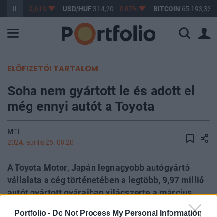
363,17
-0,61%
USD/HUF
314,20
-0,87%
BITCOIN
65 193,33
ELŐFIZETŐI TARTALOM
Soha nem gyártott le és adott el
még ennyi autót a Toyota
MTI
2024. április 25. 08:20
A Toyota Motor, Japán legnagyobb autógyártó
vállalata a cég történetében a legtöbb, 9,97 millió
autót gyártott gyáraiban világszerte a március
végével lezárt 2023-as pénzügyi évben - áll a
Portfolio -
Do Not Process My Personal Information