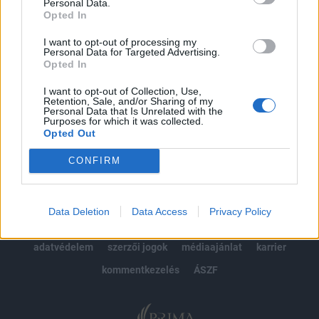
kötéslistái
Personal Data.
Opted In
Előfizetés
I want to opt-out of processing my
Personal Data for Targeted Advertising.
Opted In
MÁR ELŐFIZETŐNK VAGY?
BEJELENTKEZÉS
I want to opt-out of Collection, Use,
Retention, Sale, and/or Sharing of my
Personal Data that Is Unrelated with the
Purposes for which it was collected.
Opted Out
CONFIRM
© 2026 Portfolio
Data Deletion
Data Access
Privacy Policy
impresszum
jogi nyilatkozat
süti beállítások
adatvédelem
szerzői jogok
médiaajánlat
karrier
kommentkezelés
ÁSZF