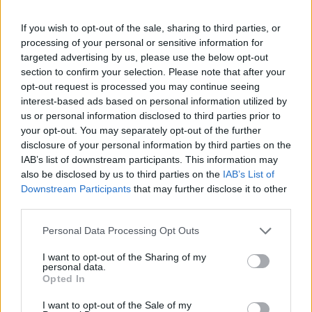
vállalat honlapján megjelent éves jelentésben.
If you wish to opt-out of the sale, sharing to third parties, or
Az autógyártás ugyan 9,2 százalékkal nőtt éves
processing of your personal or sensitive information for
összevetésben, de nem sikerült teljesítenie azt a tervet,
targeted advertising by us, please use the below opt-out
hogy 10,1 millió járművet állítson elő. A Toyota a 2023-as
section to confirm your selection. Please note that after your
pénzügyi évben több mint 10,31 millió járművet adott el
opt-out request is processed you may continue seeing
világszerte, ami szintén a legtöbb a cég fennállása óta. Az
interest-based ads based on personal information utilized by
értékesítés 7,3 százalékkal múlta felül az egy évvel
us or personal information disclosed to third parties prior to
your opt-out. You may separately opt-out of the further
korábbit. A Toyota szerint...
disclosure of your personal information by third parties on the
IAB’s list of downstream participants. This information may
also be disclosed by us to third parties on the
IAB’s List of
KEDVES OLVASÓNK!
Downstream Participants
that may further disclose it to other
A keresett cikk a portfolio.hu hírarchívumához
third parties.
tartozik, melynek olvasása előfizetéses
Personal Data Processing Opt Outs
regisztrációhoz kötött.
I want to opt-out of the Sharing of my
Az előfizetés a következőket tartalmazza:
personal data.
Opted In
Portfolio.hu teljes cikkarchívum
Kötéslisták: BÉT elmúlt 2 év napon belüli
I want to opt-out of the Sale of my