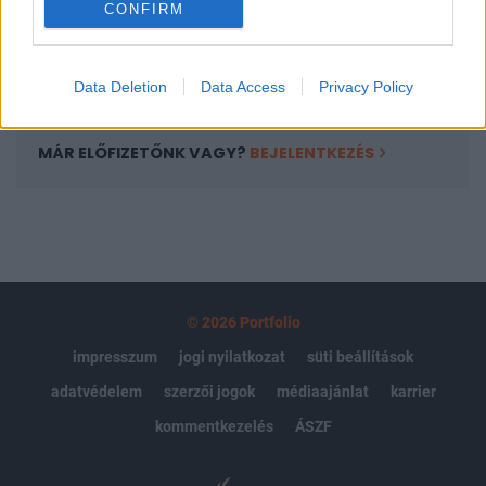
CONFIRM
kötéslistái
Előfizetés
Data Deletion
Data Access
Privacy Policy
MÁR ELŐFIZETŐNK VAGY?
BEJELENTKEZÉS
© 2026 Portfolio
impresszum
jogi nyilatkozat
süti beállítások
adatvédelem
szerzői jogok
médiaajánlat
karrier
kommentkezelés
ÁSZF