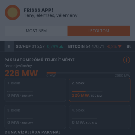
FRISSS APP!
Tény, elemzés, vélemény
MOST NEM
LETÖLTÖM
%
USD/HUF
315,57
0,79%
BITCOIN
64 470,71
-0,2%
BUX
PAKSI ATOMERŐMŰ TELJESÍTMÉNYE
Összteljesítmény
226 MW
0 MW
2000 MW
1. blokk
2. blokk
0 MW
226 MW
/ 500 MW
/ 500 MW
3. blokk
4. blokk
0 MW
0 MW
/ 500 MW
/ 500 MW
DUNA VÍZÁLLÁSA PAKSNÁL