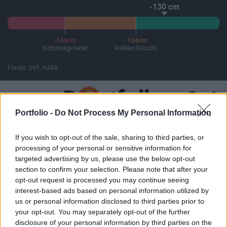
-130 cm
-144cm
-134cm
biztonsági határ
leállási küszöb
Forrás: OVF, HAEA
A Paksi Atomerőmű összteljesítménye 226 MW. A Duna vízállá
Portfolio -
Do Not Process My Personal Information
ELŐFIZETŐI TARTALOM
If you wish to opt-out of the sale, sharing to third parties, or
processing of your personal or sensitive information for
Az OTP húzza a magyar tőzsdét
targeted advertising by us, please use the below opt-out
section to confirm your selection. Please note that after your
opt-out request is processed you may continue seeing
Portfolio
interest-based ads based on personal information utilized by
2024. május 02. 13:00
us or personal information disclosed to third parties prior to
your opt-out. You may separately opt-out of the further
A kereskedési idő felénél az OTP a legjobban
disclosure of your personal information by third parties on the