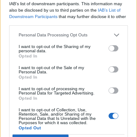
IAB’s list of downstream participants. This information may
teljesítő hazai nagypapír a magyar tőzsdén.
also be disclosed by us to third parties on the
IAB’s List of
Downstream Participants
that may further disclose it to other
Portfolio Investment Day 2026Október 21-én jön a Portfolio
third parties.
Investment Day 2026, ahol a piac vezető szakértőivel
keressük a választ a befektetőket leginkább foglalkoztató
Personal Data Processing Opt Outs
kérdésekre. Meddig tarthat az AI-rali, kik lehetnek a
I want to opt-out of the Sharing of my
következő évek nyertesei, mire számíthatunk a részvény-,
personal data.
kötvény-, nyersanyag- és kriptopiacokon, és hogyan
Opted In
érdemes portfóliót építeni egy gyorsan változó...
I want to opt-out of the Sale of my
Personal Data.
Opted In
KEDVES OLVASÓNK!
I want to opt-out of processing my
A keresett cikk a portfolio.hu hírarchívumához
Personal Data for Targeted Advertising.
Opted In
tartozik, melynek olvasása előfizetéses
regisztrációhoz kötött.
I want to opt-out of Collection, Use,
Retention, Sale, and/or Sharing of my
Personal Data that Is Unrelated with the
Az előfizetés a következőket tartalmazza:
Purposes for which it was collected.
Portfolio.hu teljes cikkarchívum
Opted Out
Kötéslisták: BÉT elmúlt 2 év napon belüli