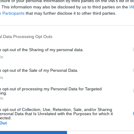
értékelődési potenciált jelent a jelenlegi árfolyamhoz
losure of your personal information by third parties on the IAB’s list of
. This information may also be disclosed by us to third parties on the
IA
t Day 2026Október 21-én jön a Portfolio Investment Day 2026, a
Participants
that may further disclose it to other third parties.
k a választ a befektetőket leginkább foglalkoztató kérdésekre. M
 következő évek nyertesei, mire számíthatunk a részvény-, kötvény
ogyan érdemes portfóliót építeni egy gyorsan változó...
l Data Processing Opt Outs
o opt-out of the Sharing of my personal data.
ASÓNK!
In
a portfolio.hu hírarchívumához tartozik, melynek olvasása előf
o opt-out of the Sale of my Personal Data.
ötött.
In
övetkezőket tartalmazza:
to opt-out of processing my Personal Data for Targeted
 teljes cikkarchívum
ing.
 BÉT elmúlt 2 év napon belüli
In
o opt-out of Collection, Use, Retention, Sale, and/or Sharing
ersonal Data that Is Unrelated with the Purposes for which it
lected.
Előfizetés
Out