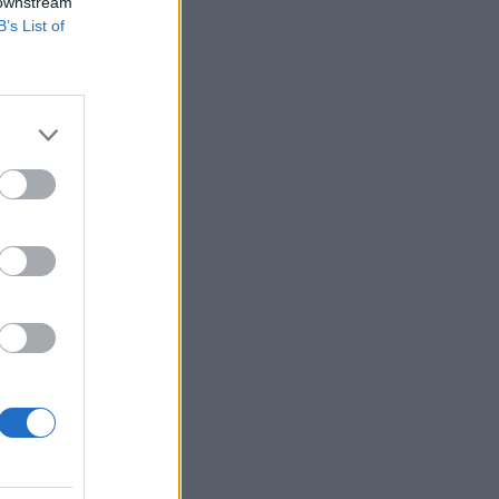
 képest.
 downstream
B’s List of
hol a piac vezető
eddig tarthat az AI-
-, nyersanyag- és
izetéses