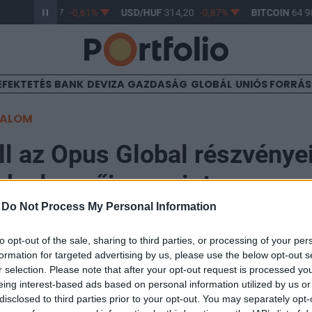
R/HUF
363,17
-0,61%
USD/HUF
314,20
-0,87%
BITCOIN
64 98
EFEKTETÉS
BANK
DEVIZA
GAZDASÁG
GLOBÁL
UNIÓS FORRÁ
TALOM
ll az Opus Global részvényei
k elemzője szerint
-
Do Not Process My Personal Information
to opt-out of the sale, sharing to third parties, or processing of your per
formation for targeted advertising by us, please use the below opt-out s
r selection. Please note that after your opt-out request is processed y
az Opus Global részvényeit az MBH Bank elemzője legf
eing interest-based ads based on personal information utilized by us or
lyben a társaság éves jelentésére reflektálnak. A célá
disclosed to third parties prior to your opt-out. You may separately opt-