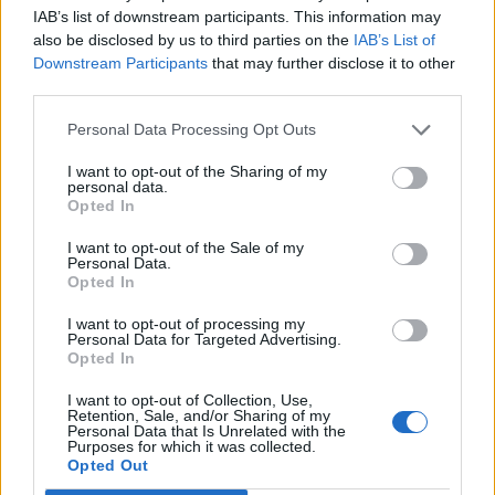
IAB’s list of downstream participants. This information may
also be disclosed by us to third parties on the
IAB’s List of
Egyre lentebb a Wizz Air
Downstream Participants
that may further disclose it to other
third parties.
A Wizz Air részvényei viszonylag hamar lerázták
magukról az izraeli konfliktussal kapcsolatos
Personal Data Processing Opt Outs
aggodalmakat és a lefelé módosított
I want to opt-out of the Sharing of my
personal data.
eredményvárakozásokat áprilisban, május elején
Opted In
pedig már az idei csúcsokat ostromolta a
I want to opt-out of the Sale of my
légitársaság részvényeinek árfolyama.
Personal Data.
Opted In
A fordulatot az hozta el, hogy május elején Michael
I want to opt-out of processing my
O'Leary a rivális Ryanair vezérigazgatója úgy
Personal Data for Targeted Advertising.
Opted In
fogalmazott, hogy idén nyáron a vártnál várhatóan
csak kisebb mértékben emelkednek majd a
I want to opt-out of Collection, Use,
Retention, Sale, and/or Sharing of my
jegyárak, ez pedig jócskán rontotta az egész
Personal Data that Is Unrelated with the
Purposes for which it was collected.
szektorra vonatkozó befektetői várakozásokat,
Opted Out