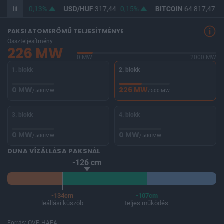
365,90
0,13%
USD/HUF
317,44
0,15%
BITCOIN
64 817,47
0,
PAKSI ATOMERŐMŰ TELJESÍTMÉNYE
Összteljesítmény
226 MW
0 MW
2000 MW
1. blokk
2. blokk
0 MW
226 MW
/ 500 MW
/ 500 MW
3. blokk
4. blokk
0 MW
0 MW
/ 500 MW
/ 500 MW
DUNA VÍZÁLLÁSA PAKSNÁL
-126 cm
-134cm
-107cm
leállási küszöb
teljes működés
Forrás: OVF, HAEA