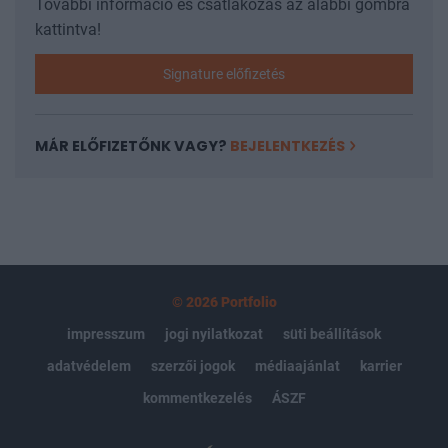
További információ és csatlakozás az alábbi gombra
kattintva!
Signature előfizetés
MÁR ELŐFIZETŐNK VAGY?
BEJELENTKEZÉS
© 2026 Portfolio
impresszum
jogi nyilatkozat
süti beállítások
adatvédelem
szerzői jogok
médiaajánlat
karrier
kommentkezelés
ÁSZF