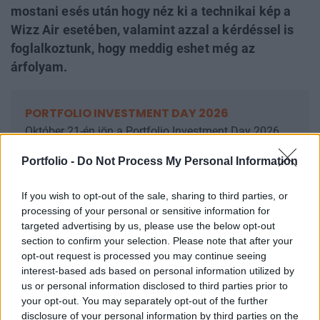
mostani esés után hogy néz ki a technikai kép a
Wizz Air esetében, valamint azzal a kérdéssel is
foglalkoztunk, hogy meddig eshet még az
árfolyam.
PORTFOLIO INVESTMENT DAY 2026
Október 21-én jön a Portfolio Investment Day 2026,
ahol a piac vezető szakértőivel keressük a választ a
Portfolio -
Do Not Process My Personal Information
befektetőket leginkább foglalkoztató kérdésekre.
Meddig tarthat az AI-rali, kik lehetnek a következő
If you wish to opt-out of the sale, sharing to third parties, or
évek nyertesei, mire számíthatunk a részvény-,
processing of your personal or sensitive information for
kötvény-, nyersanyag- és kriptopiacokon, és hogyan
targeted advertising by us, please use the below opt-out
érdemes portfóliót építeni egy gyorsan változó
section to confirm your selection. Please note that after your
világban? Jelentkezz most, és szerezz első kézből
opt-out request is processed you may continue seeing
interest-based ads based on personal information utilized by
befektetési ötleteket!
us or personal information disclosed to third parties prior to
Információ és jelentkezés
your opt-out. You may separately opt-out of the further
disclosure of your personal information by third parties on the