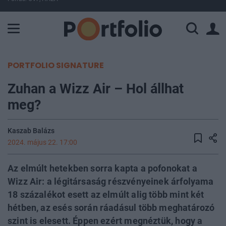
A Paksi Atomerőmű összteljesítménye 226 MW. A Duna vízállá
PORTFOLIO SIGNATURE
Zuhan a Wizz Air – Hol állhat
meg?
Kaszab Balázs
2024. május 22. 17:00
Az elmúlt hetekben sorra kapta a pofonokat a
Wizz Air: a légitársaság részvényeinek árfolyama
18 százalékot esett az elmúlt alig több mint két
hétben, az esés során ráadásul több meghatározó
szint is elesett. Éppen ezért megnéztük, hogy a