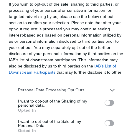
If you wish to opt-out of the sale, sharing to third parties, or
Investment Day 2026, ahol a piac vezető szakértőivel
processing of your personal or sensitive information for
keressük a választ a befektetőket leginkább foglalkoztató
targeted advertising by us, please use the below opt-out
kérdésekre. Meddig tarthat az AI-rali, kik lehetnek a
section to confirm your selection. Please note that after your
következő évek nyertesei, mire számíthatunk a részvény-,
opt-out request is processed you may continue seeing
kötvény-, nyersanyag- és kriptopiacokon, és hogyan
interest-based ads based on personal information utilized by
érdemes portfóliót építeni egy gyorsan változó...
us or personal information disclosed to third parties prior to
your opt-out. You may separately opt-out of the further
disclosure of your personal information by third parties on the
KEDVES OLVASÓNK!
IAB’s list of downstream participants. This information may
also be disclosed by us to third parties on the
IAB’s List of
A keresett cikk a portfolio.hu hírarchívumához
Downstream Participants
that may further disclose it to other
tartozik, melynek olvasása előfizetéses
third parties.
regisztrációhoz kötött.
Personal Data Processing Opt Outs
Az előfizetés a következőket tartalmazza:
I want to opt-out of the Sharing of my
Portfolio.hu teljes cikkarchívum
personal data.
Opted In
Kötéslisták: BÉT elmúlt 2 év napon belüli
kötéslistái
I want to opt-out of the Sale of my
Personal Data.
Opted In