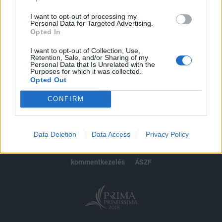
Előfizetés
I want to opt-out of processing my
Personal Data for Targeted Advertising.
Opted In
MÁR ELŐFIZETŐNK VAGY?
BEJELENTKEZÉS
I want to opt-out of Collection, Use,
Retention, Sale, and/or Sharing of my
Personal Data that Is Unrelated with the
Purposes for which it was collected.
Opted Out
CONFIRM
© 2026 Portfolio
impresszum
jogi nyilatkozat
süti beállítások
Data Deletion
Data Access
Privacy Policy
adatvédelem
szerzői jogok
médiaajánlat
karrier
kommentkezelés
ÁSZF