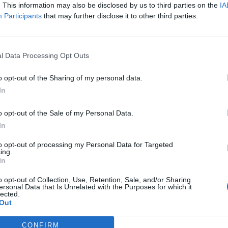
. This information may also be disclosed by us to third parties on the
IA
t Day 2026Október 21-én jön a Portfolio Investment Day 2026, a
Participants
that may further disclose it to other third parties.
k a választ a befektetőket leginkább foglalkoztató kérdésekre. M
 következő évek nyertesei, mire számíthatunk a részvény-, kötvény
ogyan érdemes portfóliót építeni egy gyorsan változó...
l Data Processing Opt Outs
ASÓNK!
o opt-out of the Sharing of my personal data.
In
a portfolio.hu hírarchívumához tartozik, melynek olvasása előf
ötött.
o opt-out of the Sale of my Personal Data.
In
övetkezőket tartalmazza:
 teljes cikkarchívum
to opt-out of processing my Personal Data for Targeted
ing.
 BÉT elmúlt 2 év napon belüli
In
o opt-out of Collection, Use, Retention, Sale, and/or Sharing
ersonal Data that Is Unrelated with the Purposes for which it
Előfizetés
lected.
Out
CONFIRM