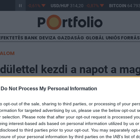
/HUF
363,17
-0,61%
USD/HUF
314,20
-0,87%
BITCOIN
64 793
EFEKTETÉS
BANK
DEVIZA
GAZDASÁG
GLOBÁL
UNIÓS FORRÁ
TALOM
dülettel kezdi a napot a ma
-
Do Not Process My Personal Information
to opt-out of the sale, sharing to third parties, or processing of your per
formation for targeted advertising by us, please use the below opt-out s
r selection. Please note that after your opt-out request is processed y
ül a Richter teljesít legjobban a reggeli nyitást követő
eing interest-based ads based on personal information utilized by us or
disclosed to third parties prior to your opt-out. You may separately opt-
a Nyomdára érdemes figyelni a pénteki gyorsjelentés
losure of your personal information by third parties on the IAB’s list of