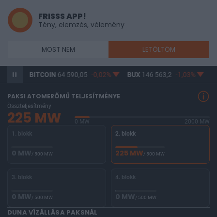
FRISSS APP!
Tény, elemzés, vélemény
MOST NEM
LETÖLTÖM
,21%
BITCOIN
64 590,05
-0,02%
BUX
146 563,2
-1,03%
O
PAKSI ATOMERŐMŰ TELJESÍTMÉNYE
Összteljesítmény
225 MW
0 MW
2000 MW
1. blokk
2. blokk
0 MW
225 MW
/ 500 MW
/ 500 MW
3. blokk
4. blokk
0 MW
0 MW
/ 500 MW
/ 500 MW
DUNA VÍZÁLLÁSA PAKSNÁL