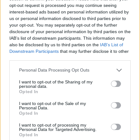
2024. május 28. 22:23
opt-out request is processed you may continue seeing
interest-based ads based on personal information utilized by
Miután a minap 22,6 milliárd forintos 2023-as
us or personal information disclosed to third parties prior to
pénzügyi veszteségről adott számot a dublini
your opt-out. You may separately opt-out of the further
disclosure of your personal information by third parties on the
tőzsdén a Nitrogénművek az ott bevezetett 200
IAB’s list of downstream participants. This information may
millió eurós kötvényre tekintettel, és múlt
also be disclosed by us to third parties on the
IAB’s List of
pénteken a Fitch Ratings, majd ma a Standard and
Downstream Participants
that may further disclose it to other
Poor’s is döntést hozott a hitelminősítéséről,
third parties.
megszólalt Bige Zoltán stratégiai igazgató és Bige
Personal Data Processing Opt Outs
László tulajdonos.
I want to opt-out of the Sharing of my
personal data.
Múlt pénteken a Fitch Ratings érvényben tartotta az addigi
Opted In
CCC besorolást a Nitrogénművek hosszú lejáratú adóssága
kapcsán negatív figyelőlista jelzése mellett, és azt jelezte,
I want to opt-out of the Sale of my
Personal Data.
hogy nagyon magas finanszírozási kockázatokat lát a
Opted In
2025 májusában lejáró említett kötvény kapcsán, ami a
cég adósságállományának döntő részét teszi ki. A
I want to opt-out of processing my
Personal Data for Targeted Advertising.
hitelminősítés érvényben...
Opted In