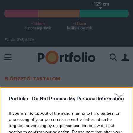
-129 cm
-144cm
-134cm
biztonsági határ
leállási küszöb
Forrás: OVF, HAEA
A Paksi Atomerőmű összteljesítménye 225 MW. A Duna vízállá
ELŐFIZETŐI TARTALOM
Megszólalt a Nitrogénművek
Portfolio -
Do Not Process My Personal Information
vezetése, miután két hitelminősítő
is döntést hozott
If you wish to opt-out of the sale, sharing to third parties, or
processing of your personal or sensitive information for
targeted advertising by us, please use the below opt-out
Portfolio
section to confirm your selection. Please note that after your