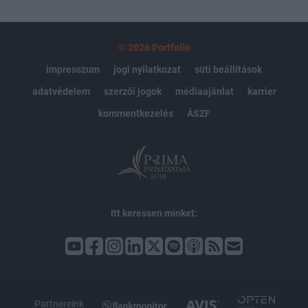
© 2026 Portfolio
impresszum
jogi nyilatkozat
süti beállítások
adatvédelem
szerzői jogok
médiaajánlat
karrier
kommentkezelés
ÁSZF
Itt keressen minket:
Partnereink