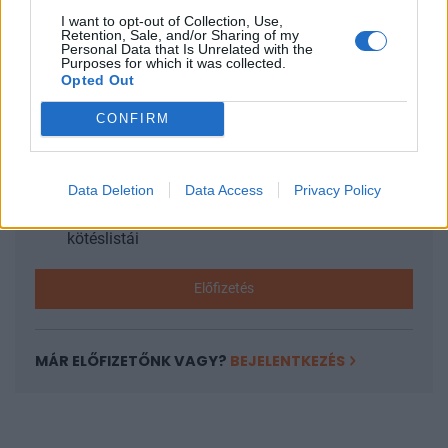
I want to opt-out of Collection, Use,
Retention, Sale, and/or Sharing of my
KEDVES OLVASÓNK!
Personal Data that Is Unrelated with the
Purposes for which it was collected.
A keresett cikk a portfolio.hu hírarchívumához
Opted Out
tartozik, melynek olvasása előfizetéses
CONFIRM
regisztrációhoz kötött.
Az előfizetés a következőket tartalmazza:
Portfolio.hu teljes cikkarchívum
Data Deletion
Data Access
Privacy Policy
Kötéslisták: BÉT elmúlt 2 év napon belüli
kötéslistái
Előfizetés
MÁR ELŐFIZETŐNK VAGY?
BEJELENTKEZÉS