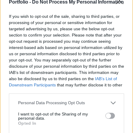
Portfolio -
Do Not Process My Personal Information
negyedéves GDP statisztikákat. A vártnál
rosszabb adatok érkeztek, amire dollárgyengülés
If you wish to opt-out of the sale, sharing to third parties, or
és a részvénypiacok esése volt a reakció. Az
processing of your personal or sensitive information for
európai piacokat az óvatos optimizmus
targeted advertising by us, please use the below opt-out
jellemezte, a magyar tőzsde azonban
section to confirm your selection. Please note that after your
opt-out request is processed you may continue seeing
lemaradónak számított a mai kereskedésben.
interest-based ads based on personal information utilized by
us or personal information disclosed to third parties prior to
2024. május 30. 22:02 Megosztás Csúnya lett a vége
your opt-out. You may separately opt-out of the further
Eséssel zártak az amerikai tőzsdék, a Dow 0,9 százalékkal
disclosure of your personal information by third parties on the
került lejjebb, míg az S&P 500 0,6 százalékot gynegült, a
IAB’s list of downstream participants. This information may
Nasdaq pedig 1,2 százalékot esett. Holnap az Egyesült
also be disclosed by us to third parties on the
IAB’s List of
Államokban a Federal Reserve...
Downstream Participants
that may further disclose it to other
third parties.
KEDVES OLVASÓNK!
Personal Data Processing Opt Outs
A keresett cikk a portfolio.hu hírarchívumához
I want to opt-out of the Sharing of my
personal data.
tartozik, melynek olvasása előfizetéses
Opted In
regisztrációhoz kötött.