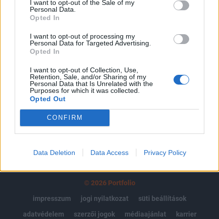
I want to opt-out of the Sale of my
Personal Data.
Az előfizetés a következőket tartalmazza:
Opted In
Portfolio.hu teljes cikkarchívum
Kötéslisták: BÉT elmúlt 2 év napon belüli
I want to opt-out of processing my
Personal Data for Targeted Advertising.
kötéslistái
Opted In
I want to opt-out of Collection, Use,
Előfizetés
Retention, Sale, and/or Sharing of my
Personal Data that Is Unrelated with the
Purposes for which it was collected.
Opted Out
MÁR ELŐFIZETŐNK VAGY?
BEJELENTKEZÉS
CONFIRM
Data Deletion
Data Access
Privacy Policy
© 2026 Portfolio
impresszum
jogi nyilatkozat
süti beállítások
adatvédelem
szerzői jogok
médiaajánlat
karrier