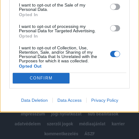
Portfolio.hu teljes cikkarchívum
I want to opt-out of the Sale of my
Personal Data.
Kötéslisták: BÉT elmúlt 2 év napon belüli
Opted In
kötéslistái
I want to opt-out of processing my
Personal Data for Targeted Advertising.
Előfizetés
Opted In
I want to opt-out of Collection, Use,
Retention, Sale, and/or Sharing of my
MÁR ELŐFIZETŐNK VAGY?
BEJELENTKEZÉS
Personal Data that Is Unrelated with the
Purposes for which it was collected.
Opted Out
CONFIRM
Data Deletion
Data Access
Privacy Policy
© 2026 Portfolio
impresszum
jogi nyilatkozat
süti beállítások
adatvédelem
szerzői jogok
médiaajánlat
karrier
kommentkezelés
ÁSZF