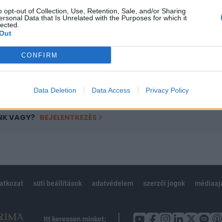
ötött.
o opt-out of Collection, Use, Retention, Sale, and/or Sharing
ersonal Data that Is Unrelated with the Purposes for which it
övetkezőket tartalmazza:
lected.
 teljes cikkarchívum
Out
 BÉT elmúlt 2 év napon belüli
CONFIRM
Előfizetés
Data Deletion
Data Access
Privacy Policy
NK VAGY?
BEJELENTKEZÉS
latkozat
süti beállítások
adatvédelem
szerzői jogok
médiaaj
Itt keressen minket: