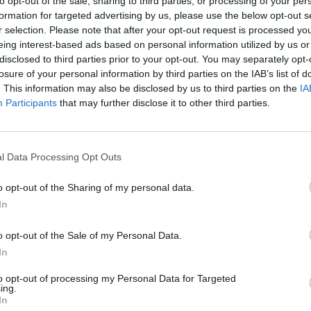
to opt-out of the sale, sharing to third parties, or processing of your per
formation for targeted advertising by us, please use the below opt-out s
r selection. Please note that after your opt-out request is processed y
eing interest-based ads based on personal information utilized by us or
disclosed to third parties prior to your opt-out. You may separately opt-
losure of your personal information by third parties on the IAB’s list of
. This information may also be disclosed by us to third parties on the
IA
cia szupermarketlánc, a Carrefour részvényei a ma dél
Participants
that may further disclose it to other third parties.
miután a médiában megjelent hírek szerint a pénzügy
rságot szabna ki a vállalatra franchise-hálózatának k
l Data Processing Opt Outs
t Day 2026Október 21-én jön a Portfolio Investment Day 2026, a
o opt-out of the Sharing of my personal data.
k a választ a befektetőket leginkább foglalkoztató kérdésekre. M
In
 következő évek nyertesei, mire számíthatunk a részvény-, kötvény
ogyan érdemes portfóliót építeni egy gyorsan változó...
o opt-out of the Sale of my Personal Data.
In
ASÓNK!
to opt-out of processing my Personal Data for Targeted
ing.
a portfolio.hu hírarchívumához tartozik, melynek olvasása előf
In