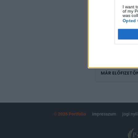
regisztrációhoz k
I want t
of my P
Az előfizetés a k
was col
Portfolio.hu
Opted 
Kötéslisták:
kötéslistái
MÁR ELŐFIZETŐ
© 2026 Portfolio
impresszum
jogi nyi