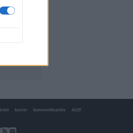
ánlat
karrier
kommentkezelés
ÁSZF