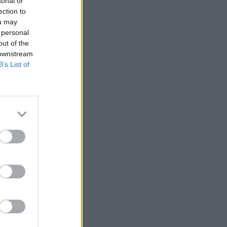
sonal or
ection to
ou may
 personal
out of the
 downstream
B’s List of
előtti
minisztérium
ezelése miatt –
hol a piac vezető
eddig tarthat az AI-
-, nyersanyag- és
izetéses