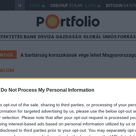
R/HUF
363,31
0,04%
USD/HUF
314,49
0,09%
BITCOIN
64 979
EFEKTETÉS
BANK
DEVIZA
GAZDASÁG
GLOBÁL
UNIÓS FORRÁ
ONTOS
A barbárság korszakának vége lehet Magyarország
TALOM
rump egy kis bemutatót tart
-
Do Not Process My Personal Information
i jöhet, ha megválasztják e
to opt-out of the sale, sharing to third parties, or processing of your per
formation for targeted advertising by us, please use the below opt-out s
r selection. Please note that after your opt-out request is processed y
17:58
eing interest-based ads based on personal information utilized by us or
disclosed to third parties prior to your opt-out. You may separately opt-