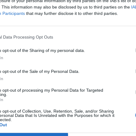
losure of your personal information by third parties on the IAB’s list of
ig sem titkolta, hogy milyen viszonyban van a jelenle
. This information may also be disclosed by us to third parties on the
IA
, Jerome Powellel, és hogy elnökként milyen együttm
Participants
that may further disclose it to other third parties.
ra bemutatót tartott ebből.
k 50 bázispontos kamatcsökkentésről döntött a legutóbbi ülésé
l Data Processing Opt Outs
 meg is van erről a lépésről a véleménye. Ez tényleg egy politika
gy fele ekkorát csökkent a jegybank, ami valószínűleg helyes let
o opt-out of the Sharing of my personal data.
 hogy megpróbáljunk valakit hivatalban...
In
o opt-out of the Sale of my Personal Data.
ASÓNK!
In
a portfolio.hu hírarchívumához tartozik, melynek olvasása előf
to opt-out of processing my Personal Data for Targeted
ötött.
ing.
In
övetkezőket tartalmazza:
 teljes cikkarchívum
o opt-out of Collection, Use, Retention, Sale, and/or Sharing
ersonal Data that Is Unrelated with the Purposes for which it
 BÉT elmúlt 2 év napon belüli
lected.
Out