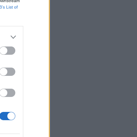
 downstream
gi
B’s List of
űködést szeretne
n, a republikánus
i lépés. A legtöbben
t volna. Szóval ez
izetéses