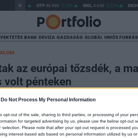
32,55
1,41%
OTP
46 890
2,16%
MOL
4 650
0,22%
RICH
EFEKTETÉS
BANK
DEVIZA
GAZDASÁG
GLOBÁL
UNIÓS FORRÁ
TALOM
tak az európai tőzsdék, a m
s volt pénteken
-
Do Not Process My Personal Information
22:01
to opt-out of the sale, sharing to third parties, or processing of your per
formation for targeted advertising by us, please use the below opt-out s
nagyot emelkedtek az európai részvénypiacok, történ
r selection. Please note that after your opt-out request is processed y
t tőzsde, pénteken viszont lefordulás jött, főként az 
eing interest-based ads based on personal information utilized by us or