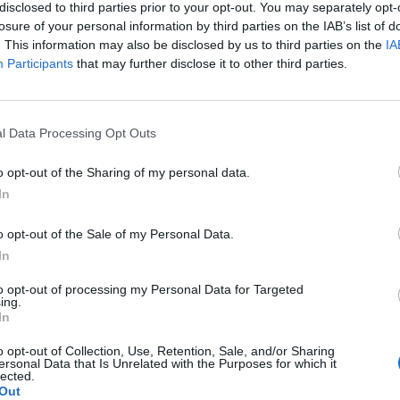
yama esett nagyot, miután profitfigyelmeztetést adott
disclosed to third parties prior to your opt-out. You may separately opt-
 hangulatromlást az amerikai tőzsdék is lekövették, m
losure of your personal information by third parties on the IAB’s list of
. This information may also be disclosed by us to third parties on the
IA
 kereskedés, nap végére azonban a csütörtöki záróérté
Participants
that may further disclose it to other third parties.
i részvényindexek..
. 22:01 Megosztás Csúcsközelben Bár a kereskedési nap elején
zsdéken, a nap végére visszahúzták a vezető amerikai részvény
l Data Processing Opt Outs
ük közelében zártak...
o opt-out of the Sharing of my personal data.
In
ASÓNK!
o opt-out of the Sale of my Personal Data.
a portfolio.hu hírarchívumához tartozik, melynek olvasása előf
In
ötött.
to opt-out of processing my Personal Data for Targeted
övetkezőket tartalmazza:
ing.
In
 teljes cikkarchívum
 BÉT elmúlt 2 év napon belüli
o opt-out of Collection, Use, Retention, Sale, and/or Sharing
ersonal Data that Is Unrelated with the Purposes for which it
lected.
Out