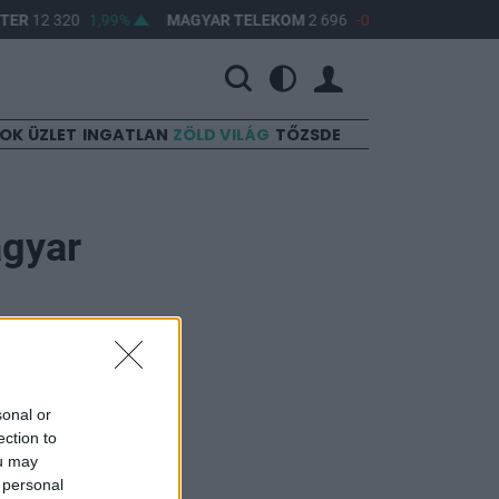
TER
12 320
1,99%
MAGYAR TELEKOM
2 696
-0,07%
OPUS
36
SOK
ÜZLET
INGATLAN
ZÖLD VILÁG
TŐZSDE
agyar
sonal or
ection to
elmi csúcsra
ou may
autóipari
 personal