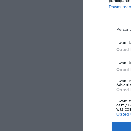
Lendületben a hazai
participants
Downstream 
átalakuláson megy k
ökoszisztémát. Erre 
magyar vállalkozáso
Persona
KEDVES OLV
I want t
Opted 
A keresett cikk 
regisztrációhoz k
I want t
Az előfizetés a k
Opted 
Portfolio.hu
I want 
Kötéslisták:
Advertis
Opted 
kötéslistái
I want t
of my P
was col
Opted 
MÁR ELŐFIZETŐ