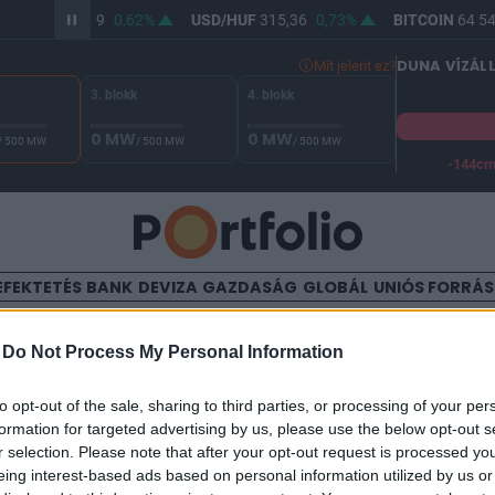
UR/HUF
363,99
0,62%
USD/HUF
315,36
0,73%
BITCOIN
64 54
DUNA VÍZÁL
Mit jelent ez?
3. blokk
4. blokk
0 MW
0 MW
/ 500 MW
/ 500 MW
/ 500 MW
-144c
A Duna vízállása Paksnál -130 cm. A biztonsági határ -144 cm,
EFEKTETÉS
BANK
DEVIZA
GAZDASÁG
GLOBÁL
UNIÓS FORRÁ
TALOM
-
Do Not Process My Personal Information
lja az irányt a magyar tőzsd
to opt-out of the sale, sharing to third parties, or processing of your per
formation for targeted advertising by us, please use the below opt-out s
r selection. Please note that after your opt-out request is processed y
eing interest-based ads based on personal information utilized by us or
00