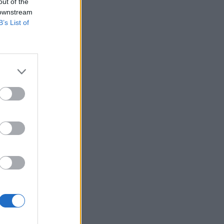
out of the
 downstream
B’s List of
hol a piac vezető
eddig tarthat az AI-
-, nyersanyag- és
izetéses