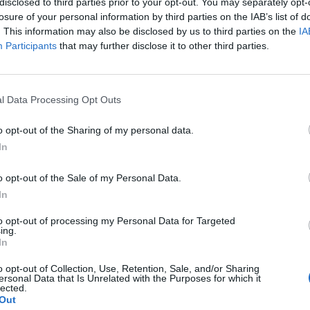
disclosed to third parties prior to your opt-out. You may separately opt-
losure of your personal information by third parties on the IAB’s list of
melkedik a hazai blue chipek közül.
. This information may also be disclosed by us to third parties on the
IA
Participants
that may further disclose it to other third parties.
t Day 2026Október 21-én jön a Portfolio Investment Day 2026, a
k a választ a befektetőket leginkább foglalkoztató kérdésekre. M
 következő évek nyertesei, mire számíthatunk a részvény-, kötvény
l Data Processing Opt Outs
ogyan érdemes portfóliót építeni egy gyorsan változó...
o opt-out of the Sharing of my personal data.
In
ASÓNK!
o opt-out of the Sale of my Personal Data.
a portfolio.hu hírarchívumához tartozik, melynek olvasása előf
In
ötött.
to opt-out of processing my Personal Data for Targeted
övetkezőket tartalmazza:
ing.
 teljes cikkarchívum
In
 BÉT elmúlt 2 év napon belüli
o opt-out of Collection, Use, Retention, Sale, and/or Sharing
ersonal Data that Is Unrelated with the Purposes for which it
lected.
Out