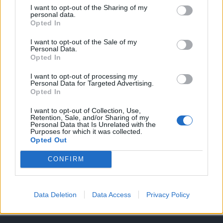
I want to opt-out of the Sharing of my
personal data.
A keresett cikk a portfolio.hu hírarchívumához
Opted In
tartozik, melynek olvasása előfizetéses
regisztrációhoz kötött.
I want to opt-out of the Sale of my
Personal Data.
Opted In
Az előfizetés a következőket tartalmazza:
Portfolio.hu teljes cikkarchívum
I want to opt-out of processing my
Kötéslisták: BÉT elmúlt 2 év napon belüli
Personal Data for Targeted Advertising.
Opted In
kötéslistái
I want to opt-out of Collection, Use,
Retention, Sale, and/or Sharing of my
Előfizetés
Personal Data that Is Unrelated with the
Purposes for which it was collected.
Opted Out
MÁR ELŐFIZETŐNK VAGY?
BEJELENTKEZÉS
CONFIRM
Data Deletion
Data Access
Privacy Policy