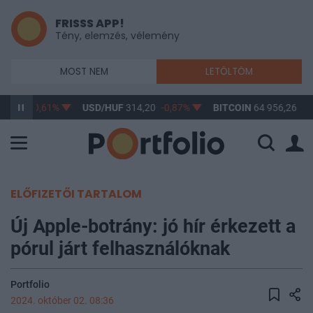
FRISSS APP!
Tény, elemzés, vélemény
MOST NEM
LETÖLTÖM
63,17
-0,61%
USD/HUF
314,20
-0,87%
BITCOIN
64 956,26
0,
ELŐFIZETŐI TARTALOM
Új Apple-botrány: jó hír érkezett a
pórul járt felhasználóknak
Portfolio
2024. október 02. 08:36