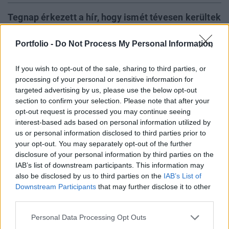
Tegnap érkezett a hír, hogy ismét tévesen kerültek
befoglalásra tételek az Apple-felhasználók
körében, most a nyári esettel ellentétben a
Portfolio -
Do Not Process My Personal Information
tranzakciók pénzügyi rendezése nem történt meg.
If you wish to opt-out of the sale, sharing to third parties, or
Ezúttal nem csak a magyar felhasználóknál
processing of your personal or sensitive information for
észlelték a problémát: 20 ország kártyabirtokosait
targeted advertising by us, please use the below opt-out
érinti az Apple rendszereiben keletkezett zavar.
section to confirm your selection. Please note that after your
opt-out request is processed you may continue seeing
Banking Technology 2024Hasonló témákról is szó lesz a
interest-based ads based on personal information utilized by
Portfolio november 5-ei Banking Technology rendezvényén.
us or personal information disclosed to third parties prior to
Regisztráció és részletek itt!Információ és jelentkezés 2024.
your opt-out. You may separately opt-out of the further
disclosure of your personal information by third parties on the
szeptember 30-án éjszaka az Apple alkalmazásboltja
IAB’s list of downstream participants. This information may
(Apple Store) technikai hibából eredően megismételte
also be disclosed by us to third parties on the
IAB’s List of
olyan tételek foglalását, amelyeket korábban már
Downstream Participants
that may further disclose it to other
befoglaltak, de pénzügyileg még nem lettek rendezve....
third parties.
Personal Data Processing Opt Outs
KEDVES OLVASÓNK!