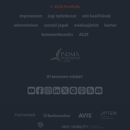
© 2026 Portfolio
impresszum
jogi nyilatkozat
süti beállítások
adatvédelem
szerzői jogok
médiaajánlat
karrier
kommentkezelés
ÁSZF
Itt keressen minket:
Partnereink