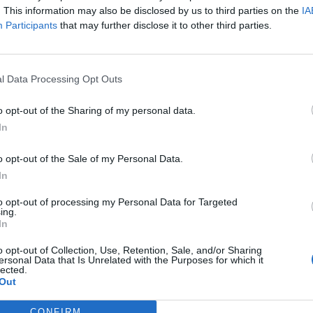
. This information may also be disclosed by us to third parties on the
IA
t Day 2026Október 21-én jön a Portfolio Investment Day 2026, a
Participants
that may further disclose it to other third parties.
k a választ a befektetőket leginkább foglalkoztató kérdésekre. M
 következő évek nyertesei, mire számíthatunk a részvény-, kötvény
ogyan érdemes portfóliót építeni egy gyorsan változó...
l Data Processing Opt Outs
o opt-out of the Sharing of my personal data.
ASÓNK!
In
a portfolio.hu hírarchívumához tartozik, melynek olvasása előf
ötött.
o opt-out of the Sale of my Personal Data.
In
övetkezőket tartalmazza:
 teljes cikkarchívum
to opt-out of processing my Personal Data for Targeted
ing.
 BÉT elmúlt 2 év napon belüli
In
o opt-out of Collection, Use, Retention, Sale, and/or Sharing
ersonal Data that Is Unrelated with the Purposes for which it
lected.
Előfizetés
Out
CONFIRM