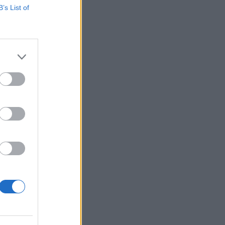
B’s List of
hol a piac vezető
eddig tarthat az AI-
-, nyersanyag- és
izetéses