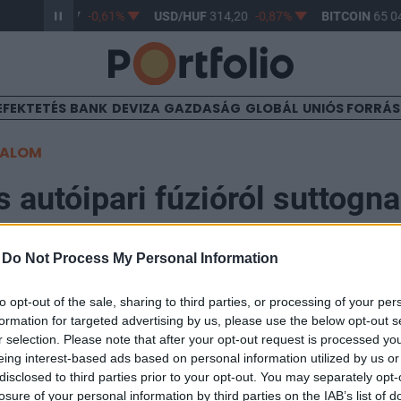
R/HUF
363,17
-0,61%
USD/HUF
314,20
-0,87%
BITCOIN
65 04
EFEKTETÉS
BANK
DEVIZA
GAZDASÁG
GLOBÁL
UNIÓS FORRÁ
TALOM
 autóipari fúzióról suttogn
-
Do Not Process My Personal Information
52
to opt-out of the sale, sharing to third parties, or processing of your per
rigazgatója, Carlos Tavares csütörtökön határozottan c
formation for targeted advertising by us, please use the below opt-out s
s fúzióról szóló híreszteléseket. A francia-olasz autóg
r selection. Please note that after your opt-out request is processed y
eing interest-based ads based on personal information utilized by us or
özpontjában tett látogatása során Tavares "puszta spe
disclosed to third parties prior to your opt-out. You may separately opt-
et a pletykákat.
losure of your personal information by third parties on the IAB’s list of