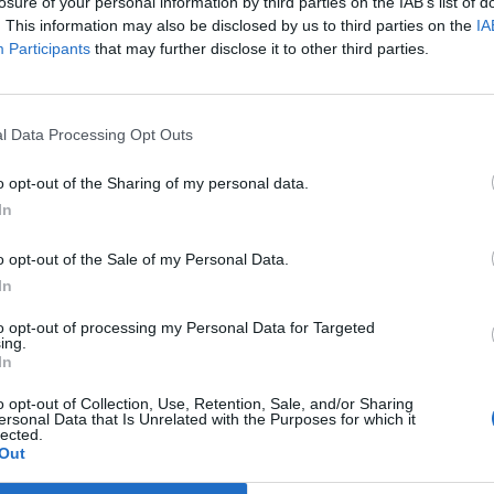
a termelésre és a szállításokra - jelentette a Cnbc.
losure of your personal information by third parties on the IAB’s list of
. This information may also be disclosed by us to third parties on the
IA
épgyártó idén szeptemberig 291 repülőgépet adott át, ami jelen
Participants
that may further disclose it to other third parties.
apjában leszállított 371 géptől. Ezzel szemben fő riválisa, az A
 repülőgépet szállított le vevőinek. A szeptemberi átadások zö
, a 737 Max tette ki 27 darabbal. Ezekből többek között...
l Data Processing Opt Outs
o opt-out of the Sharing of my personal data.
ASÓNK!
In
a portfolio.hu hírarchívumához tartozik, melynek olvasása előf
o opt-out of the Sale of my Personal Data.
ötött.
In
övetkezőket tartalmazza:
to opt-out of processing my Personal Data for Targeted
 teljes cikkarchívum
ing.
 BÉT elmúlt 2 év napon belüli
In
o opt-out of Collection, Use, Retention, Sale, and/or Sharing
ersonal Data that Is Unrelated with the Purposes for which it
lected.
Előfizetés
Out