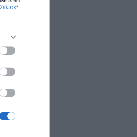
 downstream
B’s List of
tősen elmarad a
irbus idén
mét a Boeing
izetéses