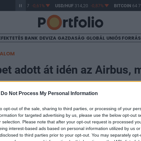
R/HUF
363,17
-0,61%
USD/HUF
314,20
-0,87%
BITCOIN
64 76
EFEKTETÉS
BANK
DEVIZA
GAZDASÁG
GLOBÁL
UNIÓS FORRÁ
TALOM
et adott át idén az Airbus, m
-
Do Not Process My Personal Information
52
to opt-out of the sale, sharing to third parties, or processing of your per
formation for targeted advertising by us, please use the below opt-out s
r selection. Please note that after your opt-out request is processed y
erben 33 repülőgépet szállított le, hattal többet, min
eing interest-based ads based on personal information utilized by us or
n. A vállalat és ügyfelei feszülten figyelik a már neg
disclosed to third parties prior to your opt-out. You may separately opt-