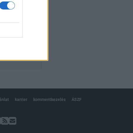
ánlat
karrier
kommentkezelés
ÁSZF