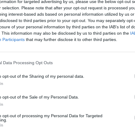
formation for targeted advertising by us, please use the below opt-out s
rófa ügyében. A felperesek, köztük több mint 600 ezer 
r selection. Please note that after your opt-out request is processed y
önkormányzat és mintegy 2000 vállalkozás, akár 47 mill
eing interest-based ads based on personal information utilized by us or
disclosed to third parties prior to your opt-out. You may separately opt-
vetelhetnek a világ legnagyobb bányavállalatától. A per
losure of your personal information by third parties on the IAB’s list of
súlyosabb környezeti katasztrófájával kapcsolatos, a
. This information may also be disclosed by us to third parties on the
IA
s hatalmas környezeti károkat okozott. Hasonló témákk
Participants
that may further disclose it to other third parties.
ovember 6-i Portfolio Investment Day 2024 konferenc
ráció után ingyenes. Jelentkezés és regisztráció itt.
l Data Processing Opt Outs
ös vállalata, a Samarco tulajdonában lévő gát 2015-ben omlott 
ariana városánál. A katasztrófa következtében mérgező bányásza
o opt-out of the Sharing of my personal data.
yéket, ami emberéleteket követelt, ezreket tett hajléktalanná, és
In
vitatja felelősségét, és állítja, hogy a londoni...
o opt-out of the Sale of my Personal Data.
In
ASÓNK!
to opt-out of processing my Personal Data for Targeted
a portfolio.hu hírarchívumához tartozik, melynek olvasása előf
ing.
ötött.
In