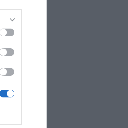
izetéses