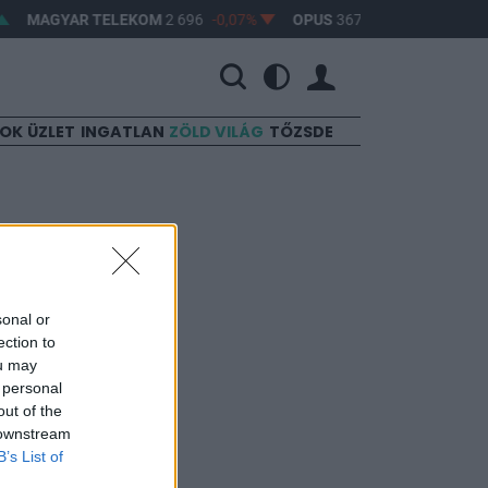
MAGYAR TELEKOM
2 696
-0,07%
OPUS
367
2,66%
ARAN
SOK
ÜZLET
INGATLAN
ZÖLD VILÁG
TŐZSDE
sonal or
ection to
ou may
 áll.
 personal
out of the
hol a piac vezető
 downstream
B’s List of
eddig tarthat az AI-
-, nyersanyag- és