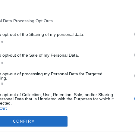
ogyan érdemes portfóliót építeni egy gyorsan változó...
l Data Processing Opt Outs
ASÓNK!
o opt-out of the Sharing of my personal data.
a portfolio.hu hírarchívumához tartozik, melynek olvasása előf
In
ötött.
o opt-out of the Sale of my Personal Data.
övetkezőket tartalmazza:
In
 teljes cikkarchívum
 BÉT elmúlt 2 év napon belüli
to opt-out of processing my Personal Data for Targeted
ing.
In
Előfizetés
o opt-out of Collection, Use, Retention, Sale, and/or Sharing
ersonal Data that Is Unrelated with the Purposes for which it
lected.
Out
NK VAGY?
BEJELENTKEZÉS
CONFIRM