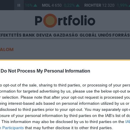
TP
46 890
2,16%
MOL
4 650
0,22%
RICHTER
12 320
1,99%
EFEKTETÉS
BANK
DEVIZA
GAZDASÁG
GLOBÁL
UNIÓS FORRÁ
TALOM
z OTP nagy emelkedése
-
Do Not Process My Personal Information
to opt-out of the sale, sharing to third parties, or processing of your per
:00
formation for targeted advertising by us, please use the below opt-out s
r selection. Please note that after your opt-out request is processed y
eklése, a BUX index mindössze 0,2 százalékos plusban
eing interest-based ads based on personal information utilized by us or
disclosed to third parties prior to your opt-out. You may separately opt-
t Day 2026Október 21-én jön a Portfolio Investment Day 2026, a
losure of your personal information by third parties on the IAB’s list of
. This information may also be disclosed by us to third parties on the
IA
k a választ a befektetőket leginkább foglalkoztató kérdésekre. M
Participants
that may further disclose it to other third parties.
 következő évek nyertesei, mire számíthatunk a részvény-, kötvény