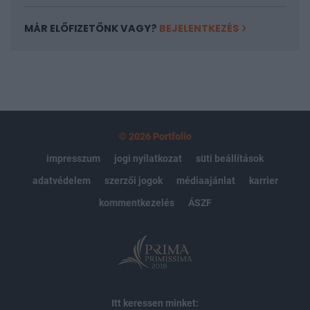
MÁR ELŐFIZETŐNK VAGY?
BEJELENTKEZÉS
© 2026 Portfolio
impresszum
jogi nyilatkozat
süti beállítások
adatvédelem
szerzői jogok
médiaajánlat
karrier
kommentkezelés
ÁSZF
Itt keressen minket: