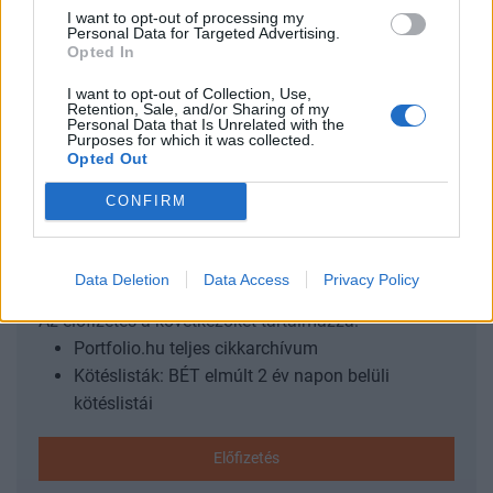
2024. december 09. 22:08 Megosztás Mínuszban zárt
I want to opt-out of processing my
Personal Data for Targeted Advertising.
Amerika Bitcoin árfolyamának alakulása Forrás: Portfolio-
Opted In
Teletrader Kft. Részvénykereskedés, hosszabb távú
befektetési portfóliók vagy nyugdíjportfóliók kialakítása a
I want to opt-out of Collection, Use,
Retention, Sale, and/or Sharing of my
Portfolio Trader segítségével....
Personal Data that Is Unrelated with the
Purposes for which it was collected.
Opted Out
KEDVES OLVASÓNK!
CONFIRM
A keresett cikk a portfolio.hu hírarchívumához
tartozik, melynek olvasása előfizetéses
regisztrációhoz kötött.
Data Deletion
Data Access
Privacy Policy
Az előfizetés a következőket tartalmazza:
Portfolio.hu teljes cikkarchívum
Kötéslisták: BÉT elmúlt 2 év napon belüli
kötéslistái
Előfizetés