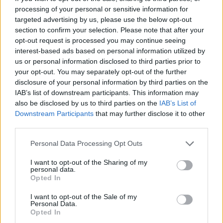
processing of your personal or sensitive information for
Rendkívül izgalmasan telik egyelőre a nap a
targeted advertising by us, please use the below opt-out
magyar tőzsdén: a forint erősödésének és a célár-
section to confirm your selection. Please note that after your
emelésnek köszönhetően remekül teljesít az OTP
opt-out request is processed you may continue seeing
részvénye és így karnyújtásnyira került a
interest-based ads based on personal information utilized by
us or personal information disclosed to third parties prior to
történelmi rekorddöntés a nagybanknál, miközben
your opt-out. You may separately opt-out of the further
a Magyar Telekom is ralizik, új csúcsot ért el az
disclosure of your personal information by third parties on the
árfolyam. De még csak nem is ezek a
IAB’s list of downstream participants. This information may
legizgalmasabb sztorik, a NUTEX ugyanis
also be disclosed by us to third parties on the
IAB’s List of
Downstream Participants
that may further disclose it to other
részvényenként 25 forintos osztalékkifizetésre
third parties.
tett javaslatot a még idén megrendezésre kerülő
közgyűlésére, a hír hatására pedig felrobbant az
Personal Data Processing Opt Outs
árfolyam. Európa vegyesen zárt, az Egyesült
I want to opt-out of the Sharing of my
Államokban inkább rossz a hangulat. Holnap
personal data.
Opted In
tartjuk klubunkat, amelynek témája lesz a
befektetések várható alakulása is. Jelentkezz
I want to opt-out of the Sale of my
Personal Data.
még ma!
Opted In