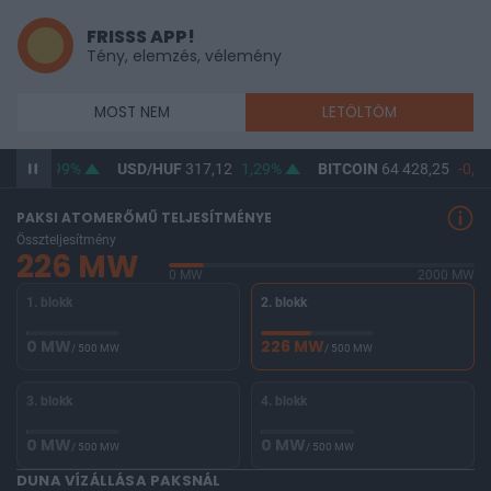
FRISSS APP!
Tény, elemzés, vélemény
MOST NEM
LETÖLTÖM
5,32
0,99%
USD/HUF
317,12
1,29%
BITCOIN
64 428,25
-0,27
PAKSI ATOMERŐMŰ TELJESÍTMÉNYE
Összteljesítmény
226 MW
0 MW
2000 MW
1. blokk
2. blokk
0 MW
226 MW
/ 500 MW
/ 500 MW
3. blokk
4. blokk
0 MW
0 MW
/ 500 MW
/ 500 MW
DUNA VÍZÁLLÁSA PAKSNÁL