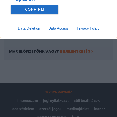
Portfolio.hu teljes cikkarchívum
CONFIRM
Kötéslisták: BÉT elmúlt 2 év napon belüli
kötéslistái
Data Deletion
Data Access
Privacy Policy
Előfizetés
MÁR ELŐFIZETŐNK VAGY?
BEJELENTKEZÉS
© 2026 Portfolio
impresszum
jogi nyilatkozat
süti beállítások
adatvédelem
szerzői jogok
médiaajánlat
karrier