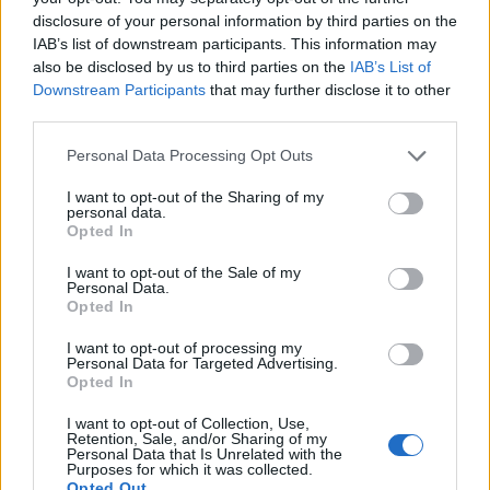
a meglepetés viszont abban volt, hogy jövőre csak
disclosure of your personal information by third parties on the
IAB’s list of downstream participants. This information may
50 bázispontos összes vágásra számítanak a
also be disclosed by us to third parties on the
IAB’s List of
nyíltpiaci döntéshozók a jegybanknál, így ez
Downstream Participants
that may further disclose it to other
jócskán rontott a hangulaton, a tőzsdéket
third parties.
megütötték, a dollár ugrott.
Personal Data Processing Opt Outs
2024. december 18. 22:11 Megosztás Csúnya lett a vége A
I want to opt-out of the Sharing of my
zárás előtt még egy durva öntés volt az amerikai
personal data.
tőzsdéken, és így végül záráskor 2,6%-os mínuszban
Opted In
állapodott meg a Dow Jones, több mint 1100 pontos volt a
I want to opt-out of the Sale of my
zuhanás mértéke. Az S&P 500...
Personal Data.
Opted In
I want to opt-out of processing my
KEDVES OLVASÓNK!
Personal Data for Targeted Advertising.
Opted In
A keresett cikk a portfolio.hu hírarchívumához
tartozik, melynek olvasása előfizetéses
I want to opt-out of Collection, Use,
Retention, Sale, and/or Sharing of my
regisztrációhoz kötött.
Personal Data that Is Unrelated with the
Purposes for which it was collected.
Opted Out
Az előfizetés a következőket tartalmazza: