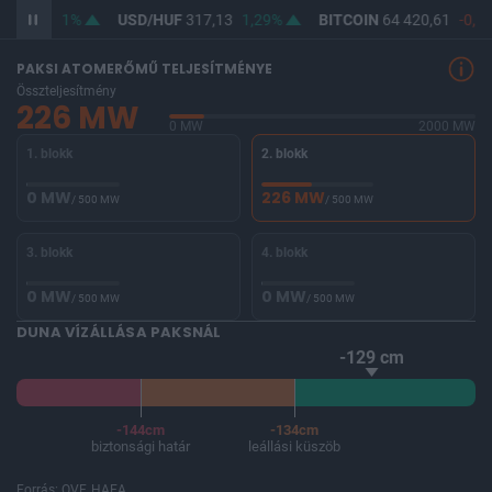
365,35
1%
USD/HUF
317,13
1,29%
BITCOIN
64 420,61
-0,28
PAKSI ATOMERŐMŰ TELJESÍTMÉNYE
Összteljesítmény
226 MW
0 MW
2000 MW
1. blokk
2. blokk
0 MW
226 MW
/ 500 MW
/ 500 MW
3. blokk
4. blokk
0 MW
0 MW
/ 500 MW
/ 500 MW
DUNA VÍZÁLLÁSA PAKSNÁL
-129 cm
-144cm
-134cm
biztonsági határ
leállási küszöb
Forrás: OVF, HAEA