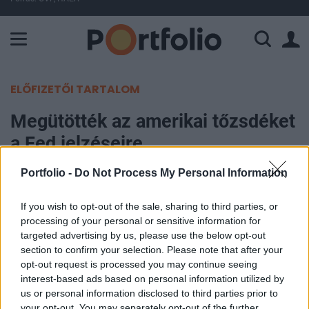
A Paksi Atomerőmű összteljesítménye 226 MW. A Duna vízállá
ELŐFIZETŐI TARTALOM
Megütötték az amerikai tőzsdéket
a Fed jelzéseire
Portfolio -
Do Not Process My Personal Information
Portfolio
2024. december 18. 22:11
If you wish to opt-out of the sale, sharing to third parties, or
processing of your personal or sensitive information for
Ázsiában felemás hangulatban telt a kereskedés a
targeted advertising by us, please use the below opt-out
reggeli órákban, ezt követően pedig Európában
section to confirm your selection. Please note that after your
opt-out request is processed you may continue seeing
óvatos emelkedést láthatunk, Amerikában pedig
interest-based ads based on personal information utilized by
iránykereséssel indult a kereskedés. Aztán este a
us or personal information disclosed to third parties prior to
Fed a várt 25 bázisponttal csökkentette a kamatot,
your opt-out. You may separately opt-out of the further