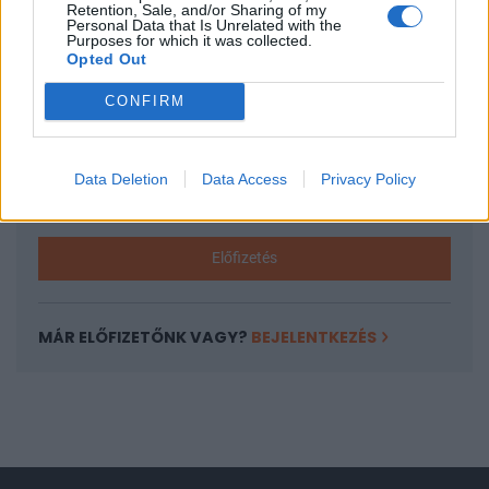
Retention, Sale, and/or Sharing of my
Personal Data that Is Unrelated with the
A keresett cikk a portfolio.hu hírarchívumához
Purposes for which it was collected.
tartozik, melynek olvasása előfizetéses
Opted Out
regisztrációhoz kötött.
CONFIRM
Az előfizetés a következőket tartalmazza:
Portfolio.hu teljes cikkarchívum
Kötéslisták: BÉT elmúlt 2 év napon belüli
Data Deletion
Data Access
Privacy Policy
kötéslistái
Előfizetés
MÁR ELŐFIZETŐNK VAGY?
BEJELENTKEZÉS