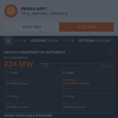
FRISSS APP!
Tény, elemzés, vélemény
MOST NEM
LETÖLTÖM
64,75
0,83%
USD/HUF
316,46
1,08%
BITCOIN
64 820,80
0,3
PAKSI ATOMERŐMŰ TELJESÍTMÉNYE
Összteljesítmény
224 MW
0 MW
2000 MW
1. blokk
2. blokk
0 MW
224 MW
/ 500 MW
/ 500 MW
3. blokk
4. blokk
0 MW
0 MW
/ 500 MW
/ 500 MW
DUNA VÍZÁLLÁSA PAKSNÁL