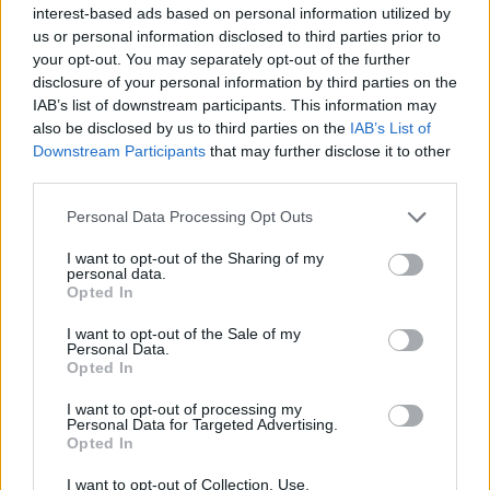
2025. január 31. 17:16
interest-based ads based on personal information utilized by
us or personal information disclosed to third parties prior to
A LinkedIn ellen indított csoportos keresetet
your opt-out. You may separately opt-out of the further
disclosure of your personal information by third parties on the
elutasították, miután a felperes visszavonta a
IAB’s list of downstream participants. This information may
vádakat, amelyek szerint a vállalat megsértette
also be disclosed by us to third parties on the
IAB’s List of
több millió prémium ügyfél magánszféráját azzal,
Downstream Participants
that may further disclose it to other
hogy privát üzeneteiket generatív mesterséges
third parties.
intelligencia modellek képzésére használta fel.
Personal Data Processing Opt Outs
Banking Technology 2026Agentic AI, fintech harc és
I want to opt-out of the Sharing of my
personal data.
digitális bankolás - Technológiai és üzleti deep dive banki
Opted In
topvezetőkkel! November 10-én jön a Portfolio Banking
Technology, regisztráció és részletek itt!Információ és
I want to opt-out of the Sale of my
Personal Data.
jelentkezésAlessandro De La Torre felperes csütörtökön,
Opted In
mindössze kilenc nappal a kereset benyújtása után,
visszalépett a pertől. A felperes korábban azzal...
I want to opt-out of processing my
Personal Data for Targeted Advertising.
Opted In
KEDVES OLVASÓNK!
I want to opt-out of Collection, Use,