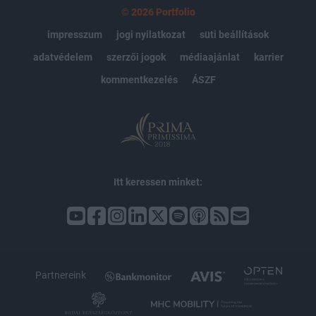
© 2026 Portfolio
impresszum
jogi nyilatkozat
süti beállítások
adatvédelem
szerzői jogok
médiaajánlat
karrier
kommentkezelés
ÁSZF
Itt keressen minket:
Partnereink