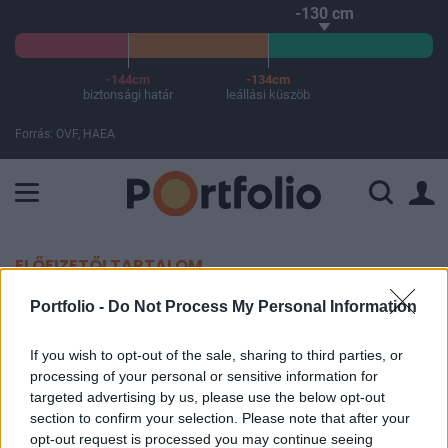
-130 cm
-144cm
-134cm
biztonsági határ
leállási küszöb
Forrás: OVF, HAEA
A Paksi Atomerőmű összteljesítménye 224 MW. A Duna vízállá
ELŐFIZETŐI TARTALOM
Meglepő fordulat: Visszalépett a
Portfolio -
Do Not Process My Personal Information
LinkedIn ellen indított pertől a
If you wish to opt-out of the sale, sharing to third parties, or
felperes
processing of your personal or sensitive information for
targeted advertising by us, please use the below opt-out
section to confirm your selection. Please note that after your
Portfolio
opt-out request is processed you may continue seeing