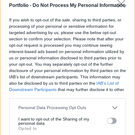
lezárását célzó tervét. Ennek hatására nagy ralit
Portfolio -
Do Not Process My Personal Information
láthattunk ma a magyar tőzsdén, az OTP 2022
októbere óta nem látott ralit produkált.
If you wish to opt-out of the sale, sharing to third parties, or
processing of your personal or sensitive information for
Portfolio Investment Day 2026Október 21-én jön a Portfolio
targeted advertising by us, please use the below opt-out
Investment Day 2026, ahol a piac vezető szakértőivel
section to confirm your selection. Please note that after your
keressük a választ a befektetőket leginkább foglalkoztató
opt-out request is processed you may continue seeing
kérdésekre. Meddig tarthat az AI-rali, kik lehetnek a
interest-based ads based on personal information utilized by
us or personal information disclosed to third parties prior to
következő évek nyertesei, mire számíthatunk a részvény-,
your opt-out. You may separately opt-out of the further
kötvény-, nyersanyag- és kriptopiacokon, és hogyan
disclosure of your personal information by third parties on the
érdemes portfóliót építeni egy gyorsan változó...
IAB’s list of downstream participants. This information may
also be disclosed by us to third parties on the
IAB’s List of
Downstream Participants
that may further disclose it to other
KEDVES OLVASÓNK!
third parties.
A keresett cikk a portfolio.hu hírarchívumához
Personal Data Processing Opt Outs
tartozik, melynek olvasása előfizetéses
regisztrációhoz kötött.
I want to opt-out of the Sharing of my
personal data.
Opted In
Az előfizetés a következőket tartalmazza: