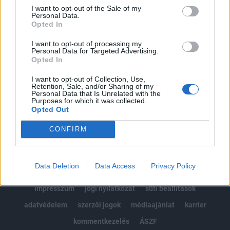
Portfolio.hu teljes cikkarchívum
I want to opt-out of the Sale of my
Personal Data.
Kötéslisták: BÉT elmúlt 2 év napon belüli
Opted In
kötéslistái
I want to opt-out of processing my
Personal Data for Targeted Advertising.
Előfizetés
Opted In
I want to opt-out of Collection, Use,
Retention, Sale, and/or Sharing of my
MÁR ELŐFIZETŐNK VAGY?
BEJELENTKEZÉS
Personal Data that Is Unrelated with the
Purposes for which it was collected.
Opted Out
CONFIRM
Data Deletion
Data Access
Privacy Policy
© 2026 Portfolio
impresszum
jogi nyilatkozat
süti beállítások
adatvédelem
szerzői jogok
médiaajánlat
karrier
kommentkezelés
ÁSZF