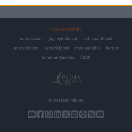
© 2026 Portfolio
impresszum
jogi nyilatkozat
süti beállítások
adatvédelem
szerzői jogok
médiaajánlat
karrier
kommentkezelés
ÁSZF
Itt keressen minket: