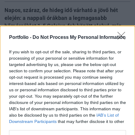
Napos, száraz, de hideg idő várható a jövő hét
elején: a nappali órákban a legmagasabb
hőmérséklet 1-5 Celsius-fok között alakul, míg
éjszakánként kemény fagyokra kell készülni, a
Portfolio -
Do Not Process My Personal Information
szélvédett, fagyzugos helyeken akár mínusz 12
fok alá is hűlhet a hőmérséklet. A hét közepén
If you wish to opt-out of the sale, sharing to third parties, or
lassú felmelegedés kezdődik - derült ki a
processing of your personal or sensitive information for
targeted advertising by us, please use the below opt-out
HungaroMet Zrt. előrejelzéséből, amelyet
section to confirm your selection. Please note that after your
vasárnap juttattak el az MTI-hez.
opt-out request is processed you may continue seeing
interest-based ads based on personal information utilized by
Sustainable World 2026Szeptember 8-án jön az év egyik
us or personal information disclosed to third parties prior to
legjelentősebb üzleti fenntarthatósági találkozója, a
your opt-out. You may separately opt-out of the further
Portfolio Sustainable World 2026. A szektorsemleges
disclosure of your personal information by third parties on the
konferencia a zöld gazdasággal kapcsolatos
IAB’s list of downstream participants. This information may
aktualitásokkal, a legégetőbb beavatkozási gyakorlatokkal
also be disclosed by us to third parties on the
IAB’s List of
Downstream Participants
that may further disclose it to other
foglalkozik, de emellett helyszíne a Green Awards
third parties.
díjátadónak is. Részletek a linken.Információ és