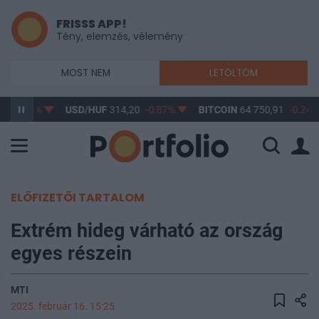
FRISSS APP!
Tény, elemzés, vélemény
MOST NEM
LETÖLTÖM
7
-0,61%
USD/HUF
314,20
-0,87%
BITCOIN
64 750,91
-0,24%
ELŐFIZETŐI TARTALOM
Extrém hideg várható az ország
egyes részein
MTI
2025. február 16. 15:25