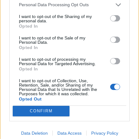
jelentkezésHétfőn...
Personal Data Processing Opt Outs
I want to opt-out of the Sharing of my
personal data.
KEDVES OLVASÓNK!
Opted In
A keresett cikk a portfolio.hu hírarchívumához
I want to opt-out of the Sale of my
tartozik, melynek olvasása előfizetéses
Personal Data.
Opted In
regisztrációhoz kötött.
I want to opt-out of processing my
Az előfizetés a következőket tartalmazza:
Personal Data for Targeted Advertising.
Portfolio.hu teljes cikkarchívum
Opted In
Kötéslisták: BÉT elmúlt 2 év napon belüli
I want to opt-out of Collection, Use,
kötéslistái
Retention, Sale, and/or Sharing of my
Personal Data that Is Unrelated with the
Purposes for which it was collected.
Előfizetés
Opted Out
CONFIRM
MÁR ELŐFIZETŐNK VAGY?
BEJELENTKEZÉS
Data Deletion
Data Access
Privacy Policy