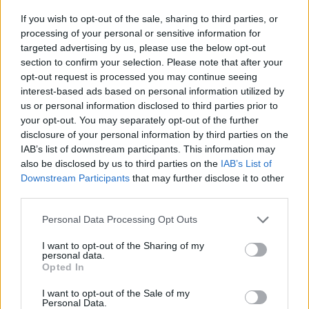
Portfolio Investment Day 2026Október 21-én jön a Portfolio
If you wish to opt-out of the sale, sharing to third parties, or
Investment Day 2026, ahol a piac vezető szakértőivel
processing of your personal or sensitive information for
keressük a választ a befektetőket leginkább foglalkoztató
targeted advertising by us, please use the below opt-out
section to confirm your selection. Please note that after your
kérdésekre. Meddig tarthat az AI-rali, kik lehetnek a
opt-out request is processed you may continue seeing
következő évek nyertesei, mire számíthatunk a részvény-,
interest-based ads based on personal information utilized by
kötvény-, nyersanyag- és kriptopiacokon, és hogyan
us or personal information disclosed to third parties prior to
érdemes portfóliót építeni egy gyorsan változó...
your opt-out. You may separately opt-out of the further
disclosure of your personal information by third parties on the
IAB’s list of downstream participants. This information may
KEDVES OLVASÓNK!
also be disclosed by us to third parties on the
IAB’s List of
Downstream Participants
that may further disclose it to other
A keresett cikk a portfolio.hu hírarchívumához
third parties.
tartozik, melynek olvasása előfizetéses
regisztrációhoz kötött.
Personal Data Processing Opt Outs
Az előfizetés a következőket tartalmazza:
I want to opt-out of the Sharing of my
personal data.
Portfolio.hu teljes cikkarchívum
Opted In
Kötéslisták: BÉT elmúlt 2 év napon belüli
I want to opt-out of the Sale of my
kötéslistái
Personal Data.