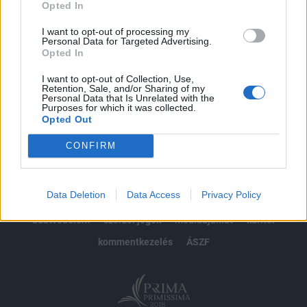
Opted In
Előfizetés
I want to opt-out of processing my
Personal Data for Targeted Advertising.
Opted In
MÁR ELŐFIZETŐNK VAGY?
BEJELENTKEZÉS
I want to opt-out of Collection, Use,
Retention, Sale, and/or Sharing of my
Personal Data that Is Unrelated with the
Purposes for which it was collected.
Opted Out
CONFIRM
© 2026 Portfolio
Data Deletion
Data Access
Privacy Policy
impresszum
jogi nyilatkozat
süti beállítások
adatvédelem
szerzői jogok
médiaajánlat
karrier
kommentkezelés
ÁSZF