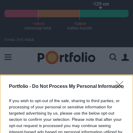
-129 cm
-144cm
-134cm
biztonsági határ
leállási küszöb
Forrás: OVF, HAEA
A Paksi Atomerőmű összteljesítménye 225 MW. A Duna vízállá
ELŐFIZETŐI TARTALOM
Portfolio -
Do Not Process My Personal Information
Voltak ma jó sztorik a magyar
tőzsdén
If you wish to opt-out of the sale, sharing to third parties, or
processing of your personal or sensitive information for
targeted advertising by us, please use the below opt-out
Portfolio
section to confirm your selection. Please note that after your
2025. május 27. 17:15
opt-out request is processed you may continue seeing
interest-based ads based on personal information utilized by