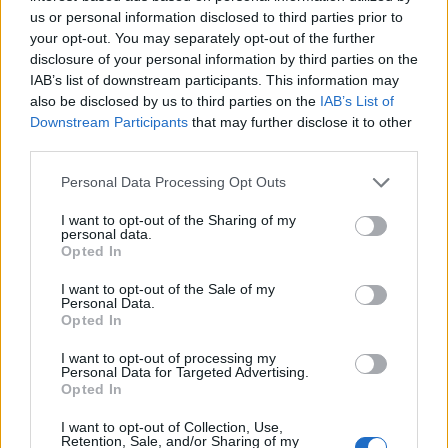
us or personal information disclosed to third parties prior to
Stagnált ma a BUX index, de ettől függetlenül
your opt-out. You may separately opt-out of the further
voltak izgalmat ma a magyar piacon. A tegnapi
disclosure of your personal information by third parties on the
esést követően felpattant az Alteo, és kilőtt a
IAB’s list of downstream participants. This information may
Waberer's is, miután a Concorde jócskán
also be disclosed by us to third parties on the
IAB’s List of
Downstream Participants
that may further disclose it to other
megemelte a vállalat részvényeire vonatkozó
third parties.
célárát.
Personal Data Processing Opt Outs
Portfolio Investment Day 2026Október 21-én jön a Portfolio
Investment Day 2026, ahol a piac vezető szakértőivel
I want to opt-out of the Sharing of my
personal data.
keressük a választ a befektetőket leginkább foglalkoztató
Opted In
kérdésekre. Meddig tarthat az AI-rali, kik lehetnek a
I want to opt-out of the Sale of my
következő évek nyertesei, mire számíthatunk a részvény-,
Personal Data.
kötvény-, nyersanyag- és kriptopiacokon, és hogyan
Opted In
érdemes portfóliót építeni egy gyorsan változó...
I want to opt-out of processing my
Personal Data for Targeted Advertising.
Opted In
KEDVES OLVASÓNK!
I want to opt-out of Collection, Use,
A keresett cikk a portfolio.hu hírarchívumához
Retention, Sale, and/or Sharing of my