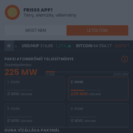
FRISSS APP!
Tény, elemzés, vélemény
MOST NEM
LETÖLTÖM
0,89%
USD/HUF
316,88
1,21%
BITCOIN
64 554,17
-0,07%
PAKSI ATOMERŐMŰ TELJESÍTMÉNYE
Összteljesítmény
225 MW
0 MW
2000 MW
1. blokk
2. blokk
0 MW
225 MW
/ 500 MW
/ 500 MW
3. blokk
4. blokk
0 MW
0 MW
/ 500 MW
/ 500 MW
DUNA VÍZÁLLÁSA PAKSNÁL