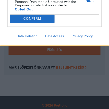
Personal Data that Is Unrelated with the
tartozik, melynek olvasása előfizetéses
Purposes for which it was collected.
Opted Out
regisztrációhoz kötött.
CONFIRM
Az előfizetés a következőket tartalmazza:
Portfolio.hu teljes cikkarchívum
Kötéslisták: BÉT elmúlt 2 év napon belüli
Data Deletion
Data Access
Privacy Policy
kötéslistái
Előfizetés
MÁR ELŐFIZETŐNK VAGY?
BEJELENTKEZÉS
© 2026 Portfolio