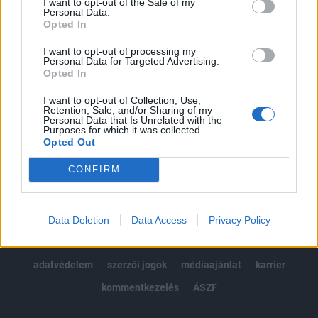
I want to opt-out of the Sale of my
Kötéslisták: BÉT elmúlt 2 év napon belüli
Personal Data.
kötéslistái
Opted In
I want to opt-out of processing my
Előfizetés
Personal Data for Targeted Advertising.
Opted In
I want to opt-out of Collection, Use,
MÁR ELŐFIZETŐNK VAGY?
BEJELENTKEZÉS
Retention, Sale, and/or Sharing of my
Personal Data that Is Unrelated with the
Purposes for which it was collected.
Opted Out
CONFIRM
© 2026 Portfolio
Data Deletion
Data Access
Privacy Policy
impresszum
jogi nyilatkozat
süti beállítások
adatvédelem
szerzői jogok
médiaajánlat
karrier
kommentkezelés
ÁSZF