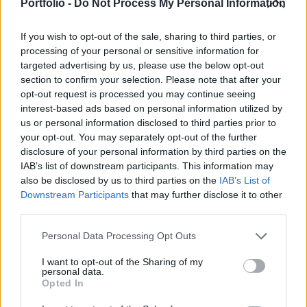
támogatta, míg a midcap szegmensben vegyes
Portfolio -
Do Not Process My Personal Information
teljesítmény volt jellemző.
If you wish to opt-out of the sale, sharing to third parties, or
Portfolio Investment Day 2026Október 21-én jön a Portfolio
processing of your personal or sensitive information for
Investment Day 2026, ahol a piac vezető szakértőivel
targeted advertising by us, please use the below opt-out
section to confirm your selection. Please note that after your
keressük a választ a befektetőket leginkább foglalkoztató
opt-out request is processed you may continue seeing
kérdésekre. Meddig tarthat az AI-rali, kik lehetnek a
interest-based ads based on personal information utilized by
következő évek nyertesei, mire számíthatunk a részvény-,
us or personal information disclosed to third parties prior to
kötvény-, nyersanyag- és kriptopiacokon, és hogyan
your opt-out. You may separately opt-out of the further
érdemes portfóliót építeni egy gyorsan változó...
disclosure of your personal information by third parties on the
IAB’s list of downstream participants. This information may
also be disclosed by us to third parties on the
IAB’s List of
KEDVES OLVASÓNK!
Downstream Participants
that may further disclose it to other
third parties.
A keresett cikk a portfolio.hu hírarchívumához
tartozik, melynek olvasása előfizetéses
Personal Data Processing Opt Outs
regisztrációhoz kötött.
I want to opt-out of the Sharing of my
personal data.
Az előfizetés a következőket tartalmazza:
Opted In
Portfolio.hu teljes cikkarchívum