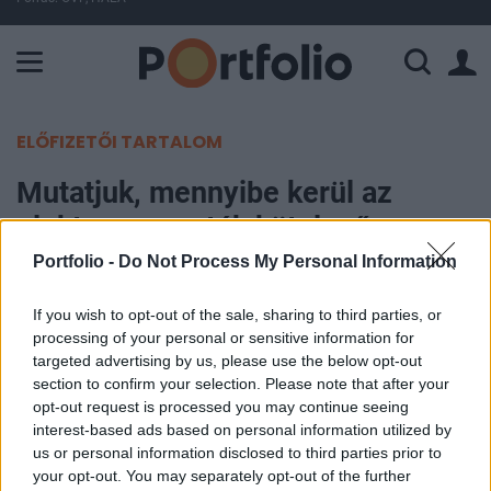
A Paksi Atomerőmű összteljesítménye 225 MW. A Duna vízállá
ELŐFIZETŐI TARTALOM
Mutatjuk, mennyibe kerül az
elektromos autók kötelező
biztosítása és cascója
Portfolio -
Do Not Process My Personal Information
If you wish to opt-out of the sale, sharing to third parties, or
Portfolio
processing of your personal or sensitive information for
2025. június 17. 10:00
targeted advertising by us, please use the below opt-out
section to confirm your selection. Please note that after your
A tisztán elektromos autóknál a kötelező
opt-out request is processed you may continue seeing
biztosítás átlagdíja az idén meghaladta az 52 ezer
interest-based ads based on personal information utilized by
us or personal information disclosed to third parties prior to
forintot, ami lényegében stagnálást jelent éves
your opt-out. You may separately opt-out of the further
szinten – közölte saját adatait ismertetve a