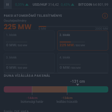
F
362,99
0,35%
USD/HUF
314,42
0,43%
BITCOIN
64 801,99
0
PAKSI ATOMERŐMŰ TELJESÍTMÉNYE
Összteljesítmény
225 MW
0 MW
2000 MW
1. blokk
2. blokk
0 MW
225 MW
/ 500 MW
/ 500 MW
3. blokk
4. blokk
0 MW
0 MW
/ 500 MW
/ 500 MW
DUNA VÍZÁLLÁSA PAKSNÁL
-131 cm
-144cm
-134cm
biztonsági határ
leállási küszöb
Forrás: OVF, HAEA