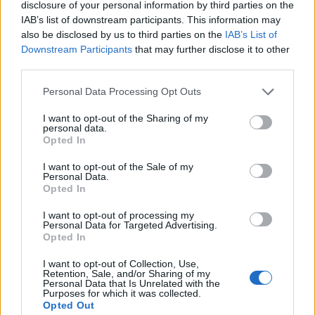
disclosure of your personal information by third parties on the
Netrisk. A magánszemélyek cascoszerződéseinek
IAB’s list of downstream participants. This information may
átlagdíja 230 ezer forint körül van.
also be disclosed by us to third parties on the
IAB’s List of
Downstream Participants
that may further disclose it to other
Fokozatosan emelkedik a villanyautók száma
third parties.
Magyarországon: az idei első 5 hónap végén közel 77
Personal Data Processing Opt Outs
ezerre rúgott a tisztán elektromos személyautók száma a
hivatalos adatok szerint, szemben az egy évvel korábbi 53
I want to opt-out of the Sharing of my
personal data.
ezerrel. Vagyis egy év alatt 43 százalékos növekedés
Opted In
következett be. A növekedés a Netrisknél is látható, hiszen
a múlt évben 3200, az idén viszont már több mint...
I want to opt-out of the Sale of my
Personal Data.
Opted In
KEDVES OLVASÓNK!
I want to opt-out of processing my
Personal Data for Targeted Advertising.
A keresett cikk a portfolio.hu hírarchívumához
Opted In
tartozik, melynek olvasása előfizetéses
I want to opt-out of Collection, Use,
regisztrációhoz kötött.
Retention, Sale, and/or Sharing of my
Personal Data that Is Unrelated with the
Purposes for which it was collected.
Az előfizetés a következőket tartalmazza:
Opted Out