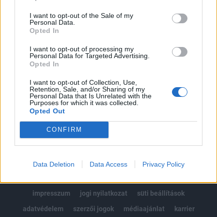
Az előfizetés a következőket tartalmazza:
I want to opt-out of the Sale of my
Portfolio.hu teljes cikkarchívum
Personal Data.
Kötéslisták: BÉT elmúlt 2 év napon belüli
Opted In
kötéslistái
I want to opt-out of processing my
Personal Data for Targeted Advertising.
Opted In
Előfizetés
I want to opt-out of Collection, Use,
Retention, Sale, and/or Sharing of my
Personal Data that Is Unrelated with the
MÁR ELŐFIZETŐNK VAGY?
BEJELENTKEZÉS
Purposes for which it was collected.
Opted Out
CONFIRM
Data Deletion
Data Access
Privacy Policy
© 2026 Portfolio
impresszum
jogi nyilatkozat
süti beállítások
adatvédelem
szerzői jogok
médiaajánlat
karrier