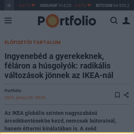
F
363,17
-0,61%
USD/HUF
314,20
-0,87%
BITCOIN
64 926,22
ELŐFIZETŐI TARTALOM
Ingyenebéd a gyerekeknek,
féláron a húsgolyók: radikális
változások jönnek az IKEA-nál
Portfolio
2025. június 26. 08:05
Az IKEA globális szinten nagyszabású
árcsökkentésekbe kezd, nemcsak bútorainál,
hanem éttermi kínálatában is. A svéd