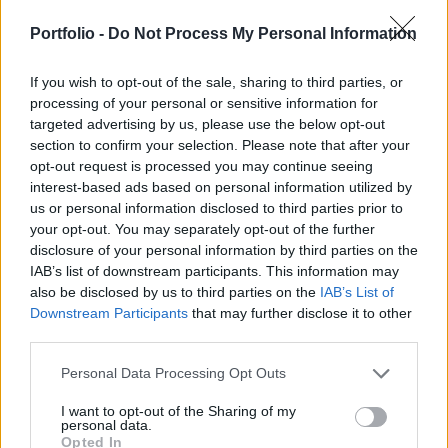
lakberendezési vállalat ingyenes
gyerekmenükkel, akár 50%-os
Portfolio -
Do Not Process My Personal Information
ételárkedvezményekkel és új kínálattal próbálja
If you wish to opt-out of the sale, sharing to third parties, or
erősíteni piaci jelenlétét.
processing of your personal or sensitive information for
targeted advertising by us, please use the below opt-out
Az IKEA átfogó globális stratégiát indított a vásárlóerő
section to confirm your selection. Please note that after your
csökkenése és az inflációs nyomás hatásainak
opt-out request is processed you may continue seeing
enyhítésére. A cég éttermeiben hétköznapokon akár 50%-os
interest-based ads based on personal information utilized by
árcsökkentésre lehet számítani, valamint ingyenes étkezést
us or personal information disclosed to third parties prior to
kínálnak gyerekeknek. A cél, hogy a fogyasztók „jobban
your opt-out. You may separately opt-out of the further
kihasználhassák a költségvetésüket” – fogalmazott Tolga
disclosure of your personal information by third parties on the
IAB’s list of downstream participants. This information may
Öncü operatív igazgató...
also be disclosed by us to third parties on the
IAB’s List of
Downstream Participants
that may further disclose it to other
third parties.
KEDVES OLVASÓNK!
A keresett cikk a portfolio.hu hírarchívumához
Personal Data Processing Opt Outs
tartozik, melynek olvasása előfizetéses
I want to opt-out of the Sharing of my
regisztrációhoz kötött.
personal data.
Opted In