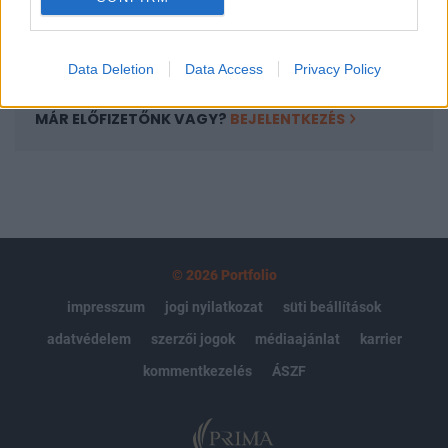
Előfizetés
Data Deletion
Data Access
Privacy Policy
MÁR ELŐFIZETŐNK VAGY?
BEJELENTKEZÉS
© 2026 Portfolio
impresszum
jogi nyilatkozat
süti beállítások
adatvédelem
szerzői jogok
médiaajánlat
karrier
kommentkezelés
ÁSZF