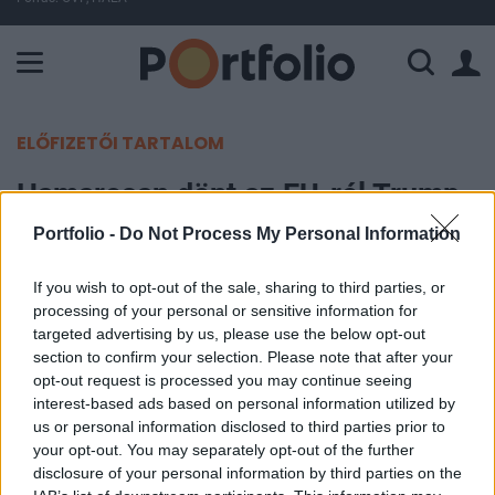
A Paksi Atomerőmű összteljesítménye 225 MW. A Duna vízállá
ELŐFIZETŐI TARTALOM
Hamarosan dönt az EU-ról Trump -
Esnek a tőzsdék
Portfolio -
Do Not Process My Personal Information
Portfolio
If you wish to opt-out of the sale, sharing to third parties, or
processing of your personal or sensitive information for
2025. július 11. 22:03
targeted advertising by us, please use the below opt-out
section to confirm your selection. Please note that after your
Többnyire estek ma reggel az ázsiai tőzsdék, és
opt-out request is processed you may continue seeing
Európa is lefelé vette az irányt, csakúgy mint
interest-based ads based on personal information utilized by
Amerika. Ma nem várható fontos gazdasági adat,
us or personal information disclosed to third parties prior to
your opt-out. You may separately opt-out of the further
a piaci szereplők Donald Trump potenciális
disclosure of your personal information by third parties on the
vámbejelentéseire figyelhetnek: az elnök órákon