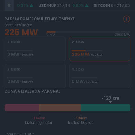
365,44
0,01%
USD/HUF
317,14
0,05%
BITCOIN
64 217,65
-
PAKSI ATOMERŐMŰ TELJESÍTMÉNYE
Összteljesítmény
225 MW
0 MW
2000 MW
1. blokk
2. blokk
0 MW
225 MW
/ 500 MW
/ 500 MW
3. blokk
4. blokk
0 MW
0 MW
/ 500 MW
/ 500 MW
DUNA VÍZÁLLÁSA PAKSNÁL
-127 cm
-144cm
-134cm
biztonsági határ
leállási küszöb
Forrás: OVF, HAEA