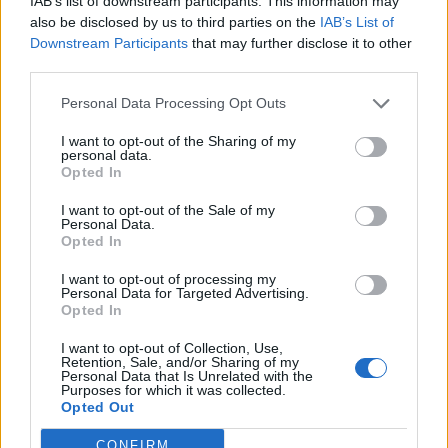
IAB’s list of downstream participants. This information may
belül bejelentheti az Európai Unióra augusztus 1-
also be disclosed by us to third parties on the
IAB’s List of
től kivetendő vámkulcsot.
Downstream Participants
that may further disclose it to other
third parties.
2025. július 11. 22:03 Megosztás Gyengült Amerika A
Personal Data Processing Opt Outs
vezető indexek eséssel zártak. A Dow 0,6%-kal, az S&P 500
0,3%-kal, míg a Nasdaq 0,2%-kal gyengült. baha us 500
I want to opt-out of the Sharing of my
personal data.
árfolyamának alakulása Forrás: Portfolio-Teletrader Kft.
Opted In
Részvénykereskedés, hosszabb...
I want to opt-out of the Sale of my
Personal Data.
Opted In
KEDVES OLVASÓNK!
I want to opt-out of processing my
A keresett cikk a portfolio.hu hírarchívumához
Personal Data for Targeted Advertising.
tartozik, melynek olvasása előfizetéses
Opted In
regisztrációhoz kötött.
I want to opt-out of Collection, Use,
Retention, Sale, and/or Sharing of my
Az előfizetés a következőket tartalmazza:
Personal Data that Is Unrelated with the
Purposes for which it was collected.
Portfolio.hu teljes cikkarchívum
Opted Out
Kötéslisták: BÉT elmúlt 2 év napon belüli
kötéslistái
CONFIRM