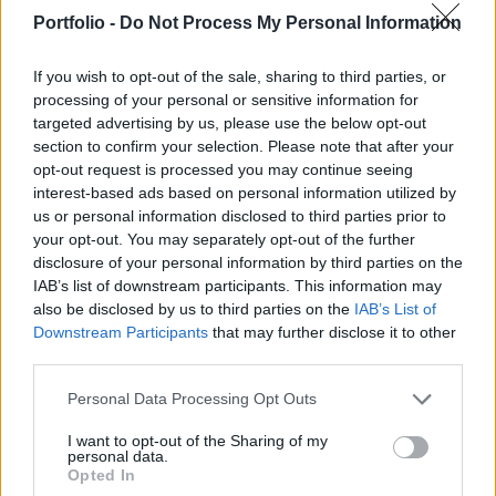
forgalmazását, miután két tinédzser fiú meghalt a
Portfolio -
Do Not Process My Personal Information
kezelést követően. A hírre a társaság részvényei
több mint 30 százalékot zuhantak.
If you wish to opt-out of the sale, sharing to third parties, or
processing of your personal or sensitive information for
Portfolio Investment Day 2026Október 21-én jön a Portfolio
targeted advertising by us, please use the below opt-out
Investment Day 2026, ahol a piac vezető szakértőivel
section to confirm your selection. Please note that after your
keressük a választ a befektetőket leginkább foglalkoztató
opt-out request is processed you may continue seeing
interest-based ads based on personal information utilized by
kérdésekre. Meddig tarthat az AI-rali, kik lehetnek a
us or personal information disclosed to third parties prior to
következő évek nyertesei, mire számíthatunk a részvény-,
your opt-out. You may separately opt-out of the further
kötvény-, nyersanyag- és kriptopiacokon, és hogyan
disclosure of your personal information by third parties on the
érdemes portfóliót építeni egy gyorsan változó...
IAB’s list of downstream participants. This information may
also be disclosed by us to third parties on the
IAB’s List of
Downstream Participants
that may further disclose it to other
KEDVES OLVASÓNK!
third parties.
A keresett cikk a portfolio.hu hírarchívumához
Personal Data Processing Opt Outs
tartozik, melynek olvasása előfizetéses
regisztrációhoz kötött.
I want to opt-out of the Sharing of my
personal data.
Opted In
Az előfizetés a következőket tartalmazza: