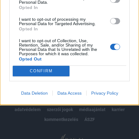
Personal Data.
kötéslistái
Opted In
Előfizetés
I want to opt-out of processing my
Personal Data for Targeted Advertising.
Opted In
I want to opt-out of Collection, Use,
MÁR ELŐFIZETŐNK VAGY?
BEJELENTKEZÉS
Retention, Sale, and/or Sharing of my
Personal Data that Is Unrelated with the
Purposes for which it was collected.
Opted Out
CONFIRM
© 2026 Portfolio
Data Deletion
Data Access
Privacy Policy
impresszum
jogi nyilatkozat
süti beállítások
adatvédelem
szerzői jogok
médiaajánlat
karrier
kommentkezelés
ÁSZF