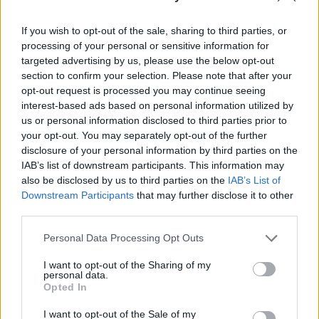
derül ki a X-en közzétett posztból.
If you wish to opt-out of the sale, sharing to third parties, or
A Kljucsevszkaja vulkán kitörése során 11,5 kilométer
processing of your personal or sensitive information for
magasságba emelkedett a hamufelhő, ami komoly
targeted advertising by us, please use the below opt-out
veszélyt jelent a légi közlekedésre. A hatóságok kiadták a
section to confirm your selection. Please note that after your
legmagasabb, "vörös" szintű repülési figyelmeztetést, ami
opt-out request is processed you may continue seeing
azt jelenti, hogy a térségben közlekedő repülőgépek súlyos
interest-based ads based on personal information utilized by
us or personal information disclosed to third parties prior to
kockázatnak vannak kitéve, és a légtér lezárására is sor
your opt-out. You may separately opt-out of the further
kerülhet. A hamufelhő északkeleti...
disclosure of your personal information by third parties on the
IAB’s list of downstream participants. This information may
also be disclosed by us to third parties on the
IAB’s List of
KEDVES OLVASÓNK!
Downstream Participants
that may further disclose it to other
third parties.
A keresett cikk a portfolio.hu hírarchívumához
tartozik, melynek olvasása előfizetéses
Personal Data Processing Opt Outs
regisztrációhoz kötött.
I want to opt-out of the Sharing of my
Az előfizetés a következőket tartalmazza:
personal data.
Opted In
Portfolio.hu teljes cikkarchívum
Kötéslisták: BÉT elmúlt 2 év napon belüli
I want to opt-out of the Sale of my