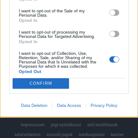
Az előfizetés a következőket tartalmazza:
I want to opt-out of the Sale of my
Portfolio.hu teljes cikkarchívum
Personal Data.
Opted In
Kötéslisták: BÉT elmúlt 2 év napon belüli
kötéslistái
I want to opt-out of processing my
Personal Data for Targeted Advertising.
Opted In
Előfizetés
I want to opt-out of Collection, Use,
Retention, Sale, and/or Sharing of my
Personal Data that Is Unrelated with the
Purposes for which it was collected.
MÁR ELŐFIZETŐNK VAGY?
BEJELENTKEZÉS
Opted Out
CONFIRM
Data Deletion
Data Access
Privacy Policy
© 2026 Portfolio
impresszum
jogi nyilatkozat
süti beállítások
adatvédelem
szerzői jogok
médiaajánlat
karrier