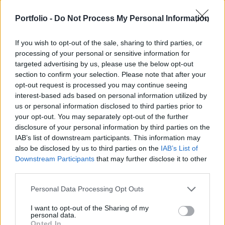
"megmentőként" fogják átvenni a bezárás szélére
Portfolio -
Do Not Process My Personal Information
sodródott európai üzemeket, ami felgyorsíthatja
több nyugati szereplő hanyatlását - jelentette a
If you wish to opt-out of the sale, sharing to third parties, or
Financial Times.
processing of your personal or sensitive information for
targeted advertising by us, please use the below opt-out
Tavares arra figyelmeztetett, hogy a kínai gyártók
section to confirm your selection. Please note that after your
fokozatos térnyerése felgyorsíthatja egyes nyugati
opt-out request is processed you may continue seeing
vállalatok hanyatlását. Úgy látja, az európai autóipart a
interest-based ads based on personal information utilized by
szigorú kibocsátási előírások, a globális kereskedelmi
us or personal information disclosed to third parties prior to
feszültségek és az elektromos átállás körüli változó
your opt-out. You may separately opt-out of the further
disclosure of your personal information by third parties on the
szabályozás egyszerre szorítja sarokba. A Financial
IAB’s list of downstream participants. This information may
Timesnak nyilatkozva azt mondta: a következő...
also be disclosed by us to third parties on the
IAB’s List of
Downstream Participants
that may further disclose it to other
third parties.
KEDVES OLVASÓNK!
Personal Data Processing Opt Outs
A keresett cikk a portfolio.hu hírarchívumához
tartozik, melynek olvasása előfizetéses
I want to opt-out of the Sharing of my
personal data.
regisztrációhoz kötött.
Opted In