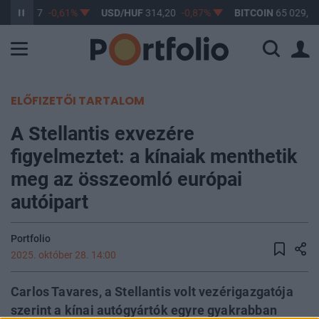
UF
363,17
-0,61%
USD/HUF
314,20
-0,87%
BITCOIN
65 029,04
ELŐFIZETŐI TARTALOM
A Stellantis exvezére
figyelmeztet: a kínaiak menthetik
meg az összeomló európai
autóipart
Portfolio
2025. október 28. 14:00
Carlos Tavares, a Stellantis volt vezérigazgatója
szerint a kínai autógyártók egyre gyakrabban