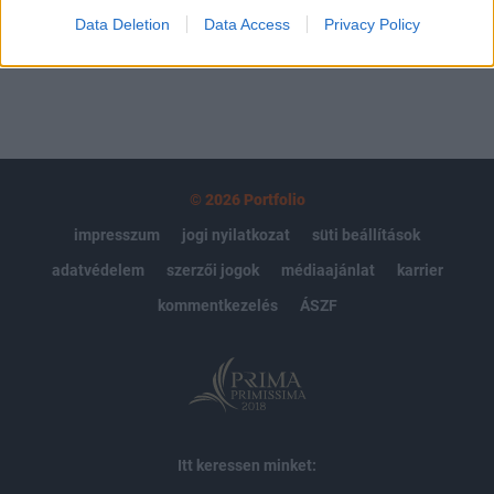
Data Deletion
Data Access
Privacy Policy
MÁR ELŐFIZETŐNK VAGY?
BEJELENTKEZÉS
© 2026 Portfolio
impresszum
jogi nyilatkozat
süti beállítások
adatvédelem
szerzői jogok
médiaajánlat
karrier
kommentkezelés
ÁSZF
Itt keressen minket: