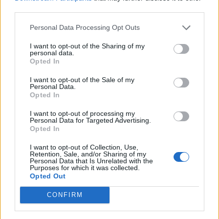
igazgatója ezekre a kérdésekre is válaszolt a
third parties.
Portfolio.hu által december 2-án megrendezett II.
Personal Data Processing Opt Outs
Tőzsdenap című rendezvényén.
I want to opt-out of the Sharing of my
personal data.
Opted In
KEDVES OLVASÓNK!
I want to opt-out of the Sale of my
Personal Data.
A keresett cikk a portfolio.hu hírarchívumához
Opted In
tartozik, melynek olvasása előfizetéses
I want to opt-out of processing my
regisztrációhoz kötött.
Personal Data for Targeted Advertising.
Opted In
Az előfizetés a következőket tartalmazza:
Portfolio.hu teljes cikkarchívum
I want to opt-out of Collection, Use,
Retention, Sale, and/or Sharing of my
Kötéslisták: BÉT elmúlt 2 év napon belüli
Personal Data that Is Unrelated with the
Purposes for which it was collected.
kötéslistái
Opted Out
CONFIRM
Előfizetés