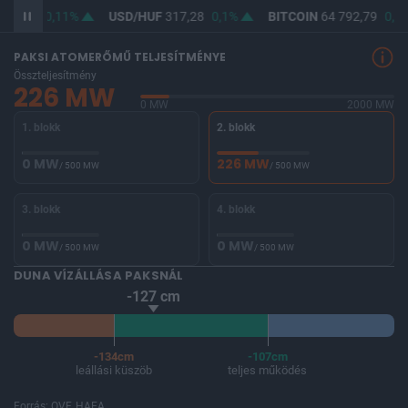
365,82
0,11%
USD/HUF
317,28
0,1%
BITCOIN
64 792,79
0,82
PAKSI ATOMERŐMŰ TELJESÍTMÉNYE
Összteljesítmény
226 MW
0 MW
2000 MW
1. blokk
2. blokk
0 MW
226 MW
/ 500 MW
/ 500 MW
3. blokk
4. blokk
0 MW
0 MW
/ 500 MW
/ 500 MW
DUNA VÍZÁLLÁSA PAKSNÁL
-127 cm
-134cm
-107cm
leállási küszöb
teljes működés
Forrás: OVF, HAEA