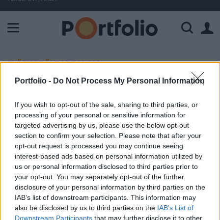
A Paksi Atomerőmű összteljesítménye 226 MW. A Duna vízállá
ELŐFIZETŐI TARTALOM
Portfolio -
Do Not Process My Personal Information
Stabil növekedést hozhat a jövő
év az FHB-nál
If you wish to opt-out of the sale, sharing to third parties, or
processing of your personal or sensitive information for
targeted advertising by us, please use the below opt-out
Portfolio
section to confirm your selection. Please note that after your
2009. december 15. 15:53
opt-out request is processed you may continue seeing
interest-based ads based on personal information utilized by
Mely szegmensekben lát növekedési
us or personal information disclosed to third parties prior to
lehetőségeket az FHB? Minek köszönhető a jó
your opt-out. You may separately opt-out of the further
disclosure of your personal information by third parties on the
portfólióminőség? Mi várható a jövőben ezen a
IAB’s list of downstream participants. This information may
téren a banknál? Volt buborék a magyar
also be disclosed by us to third parties on the
IAB’s List of
lakáspiacon? Szuda János, az FHB ügyvezető
Downstream Participants
that may further disclose it to other