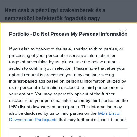
Nem csak a pénzügyi szakemberek és a
nemzetközi befektetők fogadták nagy
megrökönyödéssel Lázár János Fidesz
frakcióvezető mai bejelentését a devizahitelek
Portfolio -
Do Not Process My Personal Information
végtörlesztéséről. Azok is, akik eddig azt
If you wish to opt-out of the sale, sharing to third parties, or
gondolták, hogy a nem konvencionális
processing of your personal or sensitive information for
gazdaságpolitikai intézkedéseknek legalább a
targeted advertising by us, please use the below opt-out
nemrég elfogadott új Alkotmánynak meg kellene
section to confirm your selection. Please note that after your
felelnie.
opt-out request is processed you may continue seeing
interest-based ads based on personal information utilized by
Magukat megnevezni nem kívánó alkotmányjogász
us or personal information disclosed to third parties prior to
your opt-out. You may separately opt-out of the further
forrásaink szerint a tervezet javaslat több súlyos
disclosure of your personal information by third parties on the
alkotmányossági kifogást is felvet, mely szembemegy
IAB’s list of downstream participants. This information may
mind a hatályos Alkotmánnyal, mind a jövő évtől hatályba
also be disclosed by us to third parties on the
IAB’s List of
lépő Alaptörvénnyel. Mivel e tervezett intézkedés a
Downstream Participants
that may further disclose it to other
hitelezőket jogos követeléseik egy jelentős részétől
third parties.
fosztaná meg, ez a lépés a tulajdonhoz való jog védelmét...