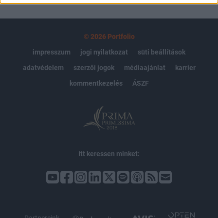
© 2026 Portfolio
impresszum
jogi nyilatkozat
süti beállítások
adatvédelem
szerzői jogok
médiaajánlat
karrier
kommentkezelés
ÁSZF
Itt keressen minket: