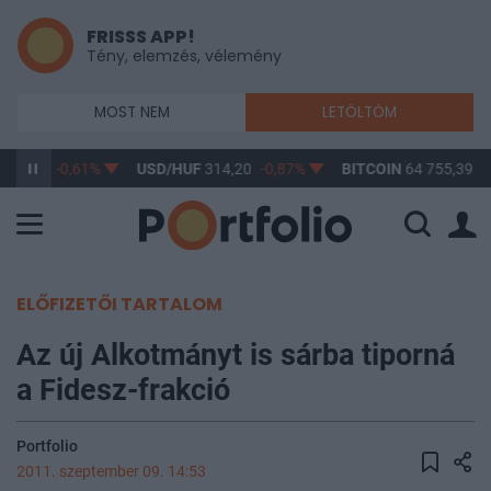
FRISSS APP!
Tény, elemzés, vélemény
MOST NEM
LETÖLTÖM
363,17
-0,61%
USD/HUF
314,20
-0,87%
BITCOIN
64 755,39
-
ELŐFIZETŐI TARTALOM
Az új Alkotmányt is sárba tiporná
a Fidesz-frakció
Portfolio
2011. szeptember 09. 14:53