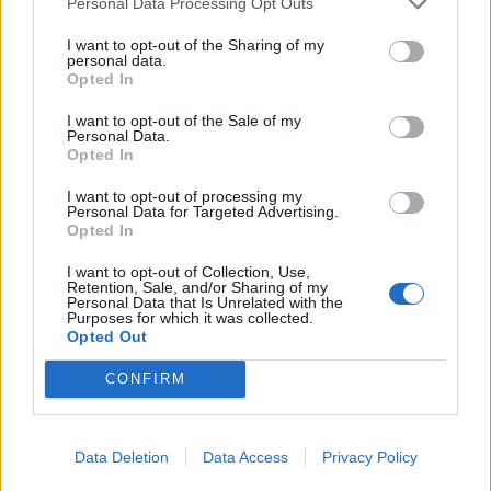
Personal Data Processing Opt Outs
I want to opt-out of the Sharing of my
KEDVES OLVASÓNK!
personal data.
Opted In
A keresett cikk a portfolio.hu hírarchívumához
tartozik, melynek olvasása előfizetéses
I want to opt-out of the Sale of my
Personal Data.
regisztrációhoz kötött.
Opted In
Az előfizetés a következőket tartalmazza:
I want to opt-out of processing my
Personal Data for Targeted Advertising.
Portfolio.hu teljes cikkarchívum
Opted In
Kötéslisták: BÉT elmúlt 2 év napon belüli
kötéslistái
I want to opt-out of Collection, Use,
Retention, Sale, and/or Sharing of my
Personal Data that Is Unrelated with the
Purposes for which it was collected.
Előfizetés
Opted Out
CONFIRM
MÁR ELŐFIZETŐNK VAGY?
BEJELENTKEZÉS
Data Deletion
Data Access
Privacy Policy